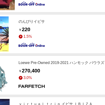
のんびりイビサ
220
￥
1.5%
Loewe Pre-Owned 2019-2021 ハンモック パ
270,400
￥
3.0%
ｖｉｒｔｕａｌ ｔｒｉｐ イビサ ＩＢＩＺＡ