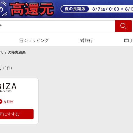
ショッピング
旅行
サ
ビサ
」の検索結果
覧
（
1
件）
5.0%
アにすすむ