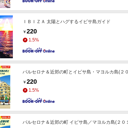
ＩＢＩＺＡ 太陽とハグするイビサ島ガイド
220
￥
1.5%
バルセロナ＆近郊の町とイビサ島・マヨルカ島(２
220
￥
1.5%
バルセロナ＆近郊の町 イビサ島／マヨルカ島(２０