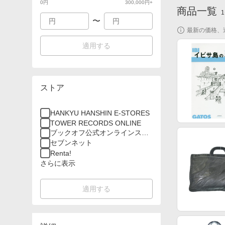
0
円
300,000
円+
商品一覧
1
〜
最新の価格、
適用する
ストア
HANKYU HANSHIN E-STORES
TOWER RECORDS ONLINE
ブックオフ公式オンラインスト
ア
セブンネット
Renta!
さらに表示
適用する