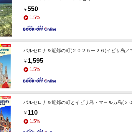
550
￥
1.5%
バルセロナ＆近郊の町(２０２５ー２６)イビサ島／
1,595
￥
1.5%
バルセロナ＆近郊の町とイビサ島・マヨルカ島(２
110
￥
1.5%