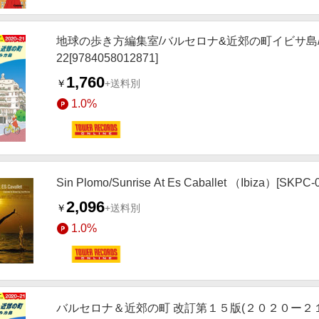
地球の歩き方編集室/バルセロナ&近郊の町イビサ島/マヨ
22[9784058012871]
1,760
￥
+送料別
1.0%
Sin Plomo/Sunrise At Es Caballet （Ibiza）[SKPC-
2,096
￥
+送料別
1.0%
バルセロナ＆近郊の町 改訂第１５版(２０２０ー２