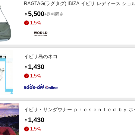
RAGTAG(ラグタグ) IBIZA イビサ レディース シ
5,500
￥
+送料固定
1.5%
イビサ島のネコ
1,430
￥
1.5%
イビサ・サンダウナー ｐｒｅｓｅｎｔｅｄ ｂｙ 
1,430
￥
1.5%