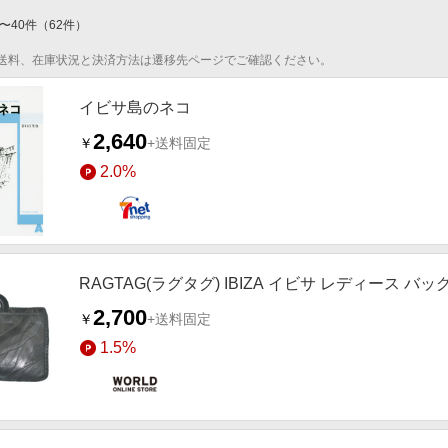
〜
40
件
（
62
件）
送料、在庫状況と決済方法は遷移先ページでご確認ください。
イビサ島のネコ
2,640
￥
+送料固定
2.0%
RAGTAG(ラグタグ) IBIZA イビサ レディース バ
2,700
￥
+送料固定
1.5%