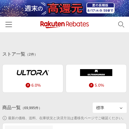
ホーム
ストア一覧
カテゴリー一覧
（
2
件）
百貨店・総合ECモール
イベント一覧
ファッション・インナー・小物
リーベイツ注目ストア
ヘルプ
食品・スイーツ・お酒
6.0%
5.0%
初回購入者限定特典
友達紹介
日用品・キッチン用品
対象ストア新規限定特典
コスメ・健康・医薬品
楽天IDでログイン/会員登録
新着ストアのご紹介
商品一覧
（
69,995
件）
キッズ・ベビー用品
電子書籍特集
最新の価格、送料、在庫状況と決済方法は遷移先ページでご確認ください。
家電・PC・スマホ・カメラ
楽天ペイ導入ストア