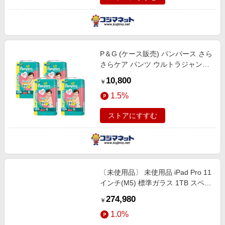
P＆G (ケース販売) パンパース さら
さらケア パンツ ウルトラジャンボ
Mたっち(6-12kg) 62枚×4個
10,800
￥
1.5%
ストアにすすむ
〔未使用品〕 未使用品 iPad Pro 11
インチ(M5) 標準ガラス 1TB スペー
スブラック MDWP4J／A Wi-Fi
274,980
￥
1.0%