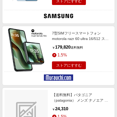
ストアにすすむ
7型SIMフリースマートフォン
motorola razr 60 ultra 16/512 スカ
ラベグリーン PB8U0001JP
179,820
送料無料
￥
1.5%
ストアにすすむ
【送料無料】パタゴニア
（patagonia） メンズ ナノエア ウ
ルトラライト プルオーバー Ｍ ＳＭ
24,310
￥
ＤＢ 85345
1.5%