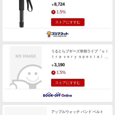
ルトラスティックR60(ブラ
8,724
￥
1.5%
ストアにすすむ
うるとらブギーズ単独ライブ『ｕｌ
ｔｒａ ｖｅｒｙ ｓｐｅｃｉａｌ ｂ
ｏｏｇｉｅ』
3,190
￥
1.5%
ストアにすすむ
アップルウォッチ バンド ベルト