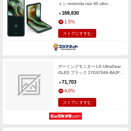
ォン motorola razr 60 ultra
Snapdragon 8 Elite 7.0インチ
169,830
￥
16GB/512GB スカラベグリーン
1.5%
PB8U0001JP
ストアにすすむ
ゲーミングモニター LG UltraGear
OLED ブラック 27GX704A-BAJP
[26.5型 /有機EL
71,703
￥
WQHD(2560×1440） /ワイド
4.0%
/240Hz]
ストアにすすむ