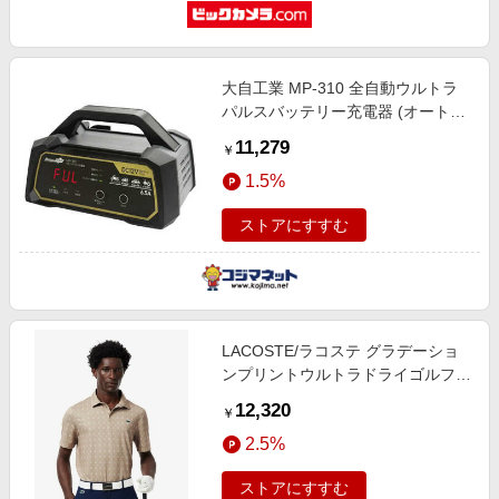
大自工業 MP-310 全自動ウルトラ
パルスバッテリー充電器 (オートバ
イ・軽自動車・普通自動車 ハイブ
11,279
￥
リッド車対応) 12V専用 MeltecPlus
1.5%
定格出力 MAX6.5A MP310
ストアにすすむ
LACOSTE/ラコステ グラデーショ
ンプリントウルトラドライゴルフポ
ロシャツ ベージュ 4(日本サイズL)
12,320
￥
2.5%
ストアにすすむ