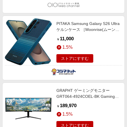
PITAKA Samsung Galaxy S26 Ultra
ケルンケース ［Moonrise(ムーンラ
イズ)］ PBS2604U
11,000
￥
1.5%
ストアにすすむ
GRAPHT ゲーミングモニター
GRT064-4924COEL-BK Gaming
Monitor - GR4924COEL-BK ［49型
189,970
￥
/ Dual QHD(5120×1440) / ワイド /
1.5%
曲面型 / 240Hz］
ストアにすすむ