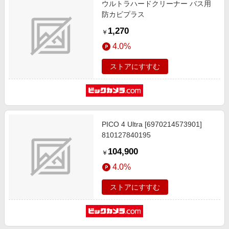
ウルトラハードクリーナー バス用
エンタメ
楽天サービス特集
防カビプラス
スポーツ・アウトドア・ゴルフ
旅行特集
1,270
￥
インテリア・寝具
わくわく夏特集
4.0%
ペット・花・DIY・車
とことん買い物チャレンジ
ストアにすすむ
旅行・レジャー・ホテル予約
Apple公式サイト×楽天カード分割払い
生活・お役立ち
Qoo10メガポ
金融・マネー・保険
Samsung ボーナスキャンペーン
デジタルコンテンツ
PICO 4 Ultra [6970214573901]
週末の高還元 夏の長期版
810127840195
ビジネス・その他サービス
104,900
￥
4.0%
ストアにすすむ