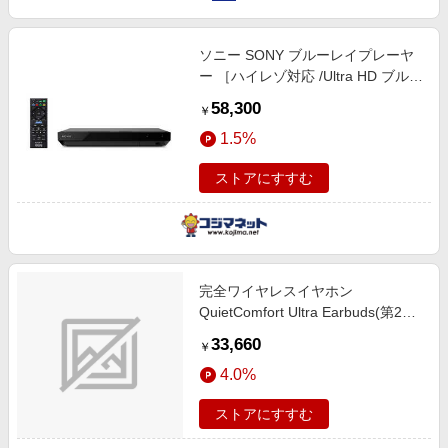
ソニー SONY ブルーレイプレーヤ
ー ［ハイレゾ対応 /Ultra HD ブルー
レイ対応 /再生専用］ ブラック
58,300
￥
UBPX700 KBM2
1.5%
ストアにすすむ
完全ワイヤレスイヤホン
QuietComfort Ultra Earbuds(第2世
代) デザートゴールド
33,660
￥
QCULTRAEB2ndGLD [ワイヤレス
4.0%
(左右分離) /カナル型 /ノイズキャン
セリング対応 /Bluetooth対応]
ストアにすすむ