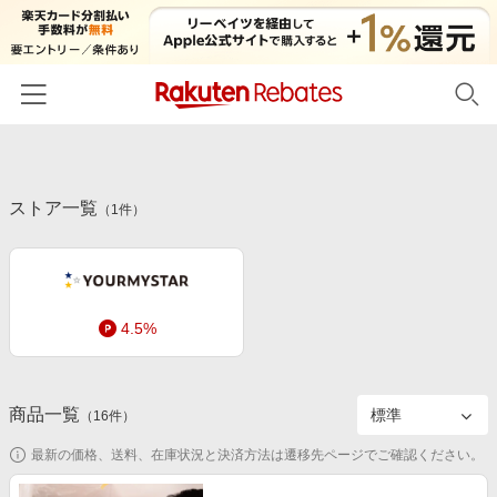
ホーム
ストア一覧
カテゴリー一覧
（
1
件）
百貨店・総合ECモール
イベント一覧
ファッション・インナー・小物
リーベイツ注目ストア
ヘルプ
食品・スイーツ・お酒
4.5%
初回購入者限定特典
友達紹介
日用品・キッチン用品
対象ストア新規限定特典
コスメ・健康・医薬品
楽天IDでログイン/会員登録
新着ストアのご紹介
商品一覧
（
16
件）
キッズ・ベビー用品
電子書籍特集
最新の価格、送料、在庫状況と決済方法は遷移先ページでご確認ください。
家電・PC・スマホ・カメラ
楽天ペイ導入ストア