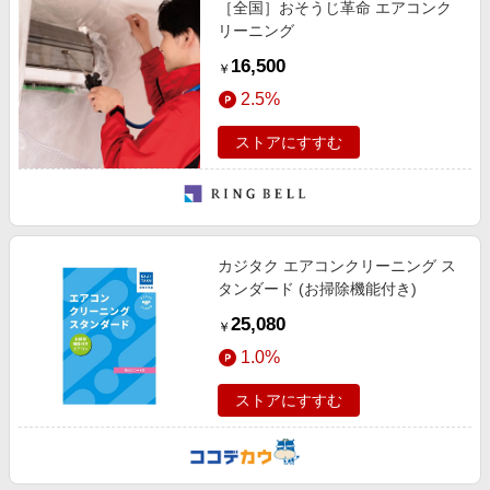
［全国］おそうじ革命 エアコンク
エンタメ
楽天サービス特集
リーニング
スポーツ・アウトドア・ゴルフ
旅行特集
16,500
￥
インテリア・寝具
わくわく夏特集
2.5%
ペット・花・DIY・車
とことん買い物チャレンジ
ストアにすすむ
旅行・レジャー・ホテル予約
Apple公式サイト×楽天カード分割払い
生活・お役立ち
Qoo10メガポ
金融・マネー・保険
Samsung ボーナスキャンペーン
デジタルコンテンツ
カジタク エアコンクリーニング ス
週末の高還元 夏の長期版
タンダード (お掃除機能付き)
ビジネス・その他サービス
25,080
￥
1.0%
ストアにすすむ