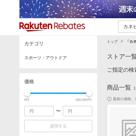
カテゴリー一覧
イベント一覧
トップ
「
カ
カテゴリ
ストア一
スポーツ・アウトドア
ご指定の検
価格
商品一覧
1
最新の価格、
0
円
300,000
円+
〜
適用する