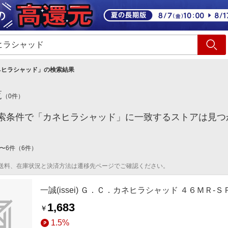
ショッピング
旅行
サ
ネヒラシャッド
」の検索結果
覧
（
0
件）
索条件で「カネヒラシャッド」に一致するストアは見つ
〜
6
件
（
6
件）
送料、在庫状況と決済方法は遷移先ページでご確認ください。
一誠(issei) Ｇ．Ｃ．カネヒラシャッド ４６ＭＲ-
1,683
￥
1.5%