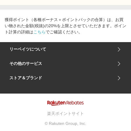
獲得ポイント（各種ボーナス＋ポイントバックの合算）は、お買
い物された金額(税抜)の20%を上限とさせていただきます。ポイン
ト計算の詳細は
こちら
でご確認ください。
リーベイツについて
会社概要
その他のサービス
ご利用ガイド
楽天市場
ストア＆ブランド
サイトマップ
楽天モバイル
ユニクロオンラインストア
リーベイツ 公式アプリ
GU（ジーユー）
リーベイツ ポイントアシスト
資生堂オンラインストア
ヘルプ・お問い合わせ
楽天ポイントサイト
Apple公式サイト
利用規約
© Rakuten Group, Inc.
アカチャンホンポ
プライバシーポリシー