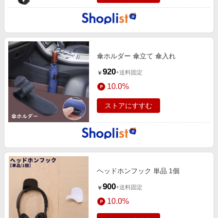
傘ホルダー 傘立て 傘入れ
920
+送料固定
￥
10.0%
ストアにすすむ
ヘッドホンフック 単品 1個
900
+送料固定
￥
10.0%