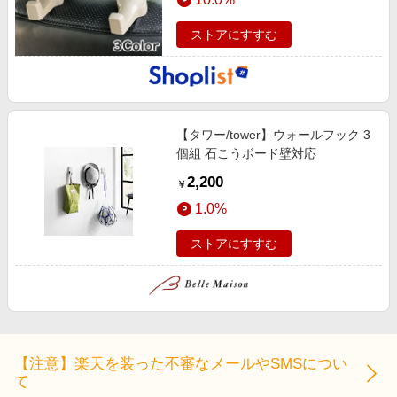
ストアにすすむ
【タワー/tower】ウォールフック 3
個組 石こうボード壁対応
2,200
￥
1.0%
ストアにすすむ
【注意】楽天を装った不審なメールやSMSについ
て