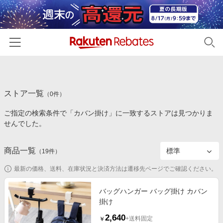
ホーム
ストア一覧
カテゴリー一覧
（
0
件）
ご指定の検索条件で「カバン掛け」に一致するストアは見つかりま
百貨店・総合ECモール
イベント一覧
せんでした。
ファッション・インナー・小物
リーベイツ注目ストア
ヘルプ
食品・スイーツ・お酒
商品一覧
（
19
件）
初回購入者限定特典
友達紹介
日用品・キッチン用品
対象ストア新規限定特典
最新の価格、送料、在庫状況と決済方法は遷移先ページでご確認ください。
コスメ・健康・医薬品
楽天IDでログイン/会員登録
新着ストアのご紹介
バッグハンガー バッグ掛け カバン
キッズ・ベビー用品
掛け
電子書籍特集
家電・PC・スマホ・カメラ
2,640
楽天ペイ導入ストア
+送料固定
￥