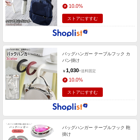
エンタメ
10.0%
楽天サービス特集
スポーツ・アウトドア・ゴルフ
旅行特集
ストアにすすむ
インテリア・寝具
わくわく夏特集
ペット・花・DIY・車
とことん買い物チャレンジ
旅行・レジャー・ホテル予約
Apple公式サイト×楽天カード分割払い
バッグハンガー テーブルフック カ
生活・お役立ち
Qoo10メガポ
バン掛け
金融・マネー・保険
Samsung ボーナスキャンペーン
1,030
+送料固定
￥
デジタルコンテンツ
週末の高還元 夏の長期版
10.0%
ビジネス・その他サービス
ストアにすすむ
バッグハンガー テーブルフック 鞄
掛け