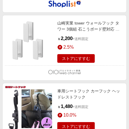
山崎実業 tower ウォールフック タ
ワー 3個組 石こうボード壁対応 ホ
ワイト
2,200
+送料固定
￥
2.5%
ストアにすすむ
車用シートフック カーフック ヘッ
ドレストフック
1,480
+送料固定
￥
10.0%
ストアにすすむ