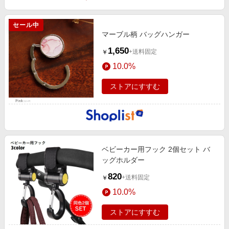
セール中
マーブル柄 バッグハンガー
1,650
+送料固定
￥
10.0%
ストアにすすむ
ベビーカー用フック 2個セット バ
ッグホルダー
820
+送料固定
￥
10.0%
ストアにすすむ