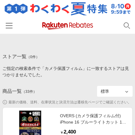
ホーム
ストア一覧
カテゴリー一覧
（
0
件）
ご指定の検索条件で「カメラ保護フィルム」に一致するストアは見
百貨店・総合ECモール
イベント一覧
つかりませんでした。
ファッション・インナー・小物
リーベイツ注目ストア
ヘルプ
食品・スイーツ・お酒
商品一覧
（
33
件）
初回購入者限定特典
友達紹介
日用品・キッチン用品
対象ストア新規限定特典
最新の価格、送料、在庫状況と決済方法は遷移先ページでご確認ください。
コスメ・健康・医薬品
楽天IDでログイン/会員登録
新着ストアのご紹介
OVERS (カメラ保護フィルム付)
キッズ・ベビー用品
iPhone 16 ブルーライトカット 10H
電子書籍特集
強化ガラス 保護フィルム 米軍MIL
家電・PC・スマホ・カメラ
2,400
楽天ペイ導入ストア
￥
規格 ガラスザムライ