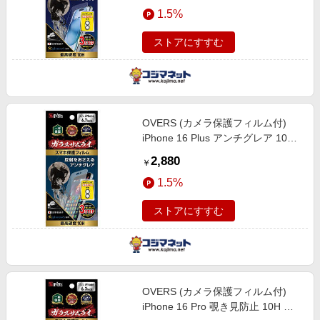
エンタメ
1.5%
GZIP1601BC1
楽天サービス特集
スポーツ・アウトドア・ゴルフ
旅行特集
ストアにすすむ
インテリア・寝具
お中元特集2026
ペット・花・DIY・車
わくわく夏特集
旅行・レジャー・ホテル予約
とことん買い物チャレンジ
OVERS (カメラ保護フィルム付)
生活・お役立ち
Apple公式サイト×楽天カード分割払い
iPhone 16 Plus アンチグレア 10H
金融・マネー・保険
強化ガラス 保護フィルム 米軍MIL
Qoo10メガポ
2,880
￥
規格 ガラスザムライ
デジタルコンテンツ
1.5%
GZIP1603AG1
ビジネス・その他サービス
ストアにすすむ
OVERS (カメラ保護フィルム付)
iPhone 16 Pro 覗き見防止 10H 強