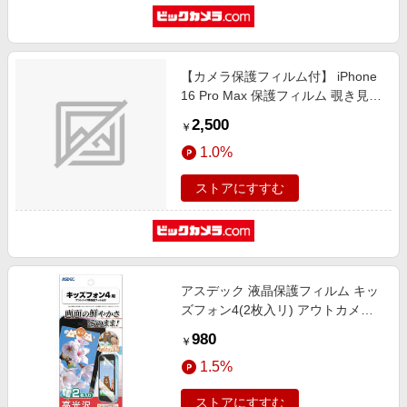
【カメラ保護フィルム付】 iPhone
16 Pro Max 保護フィルム 覗き見防
止 ガラスザムライ クリア GZ-
2,500
￥
IP1604NH-1
1.0%
ストアにすすむ
アスデック 液晶保護フィルム キッ
ズフォン4(2枚入リ) アウトカメラ
保護フィルム付 高光沢 KF-A503ZT
980
￥
1.5%
ストアにすすむ