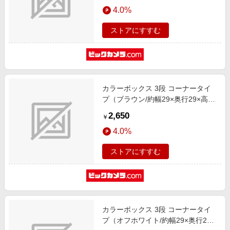
エンタメ
4.0%
楽天サービス特集
スポーツ・アウトドア・ゴルフ
旅行特集
ストアにすすむ
インテリア・寝具
わくわく夏特集
ペット・花・DIY・車
とことん買い物チャレンジ
旅行・レジャー・ホテル予約
Apple公式サイト×楽天カード分割払い
カラーボックス 3段 コーナータイ
生活・お役立ち
Qoo10メガポ
プ（ブラウン/約幅29×奥行29×高さ
金融・マネー・保険
87.9ｃｍ）
Samsung ボーナスキャンペーン
2,650
￥
デジタルコンテンツ
週末の高還元 夏の長期版
4.0%
ビジネス・その他サービス
ストアにすすむ
カラーボックス 3段 コーナータイ
プ（オフホワイト/約幅29×奥行29×