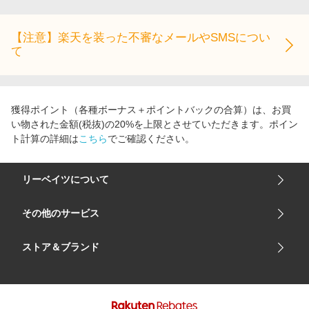
【注意】楽天を装った不審なメールやSMSについ
て
獲得ポイント（各種ボーナス＋ポイントバックの合算）は、お買
い物された金額(税抜)の20%を上限とさせていただきます。ポイン
ト計算の詳細は
こちら
でご確認ください。
リーベイツについて
会社概要
その他のサービス
ご利用ガイド
楽天市場
ストア＆ブランド
サイトマップ
楽天モバイル
ユニクロオンラインストア
リーベイツ 公式アプリ
GU（ジーユー）
リーベイツ ポイントアシスト