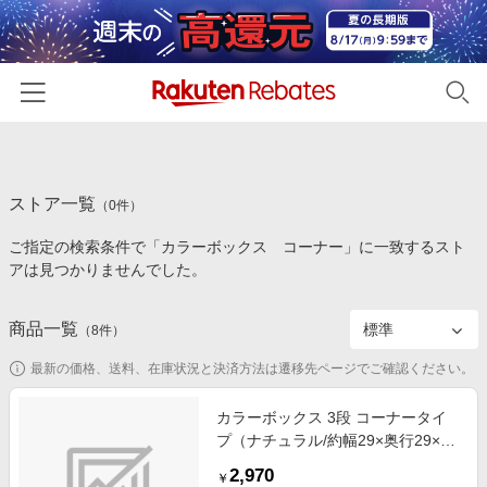
ホーム
ストア一覧
カテゴリー一覧
（
0
件）
ご指定の検索条件で「カラーボックス コーナー」に一致するスト
百貨店・総合ECモール
イベント一覧
アは見つかりませんでした。
ファッション・インナー・小物
リーベイツ注目ストア
ヘルプ
食品・スイーツ・お酒
商品一覧
（
8
件）
初回購入者限定特典
友達紹介
日用品・キッチン用品
対象ストア新規限定特典
最新の価格、送料、在庫状況と決済方法は遷移先ページでご確認ください。
コスメ・健康・医薬品
楽天IDでログイン/会員登録
新着ストアのご紹介
カラーボックス 3段 コーナータイ
キッズ・ベビー用品
プ（ナチュラル/約幅29×奥行29×高
電子書籍特集
さ87.9ｃｍ）
家電・PC・スマホ・カメラ
2,970
楽天ペイ導入ストア
￥