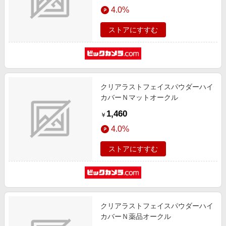
エンタメ
4.0%
楽天サービス特集
スポーツ・アウトドア・ゴルフ
旅行特集
ストアにすすむ
インテリア・寝具
わくわく夏特集
ペット・花・DIY・車
とことん買い物チャレンジ
旅行・レジャー・ホテル予約
Apple公式サイト×楽天カード分割払い
クリアラストフェイスパウダーハイ
生活・お役立ち
Qoo10メガポ
カバーＮマットオークル
金融・マネー・保険
Samsung ボーナスキャンペーン
1,460
￥
デジタルコンテンツ
週末の高還元 夏の長期版
4.0%
ビジネス・その他サービス
ストアにすすむ
クリアラストフェイスパウダーハイ
カバーＮ薬品オークル