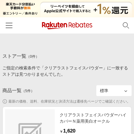
ホーム
ストア一覧
カテゴリー一覧
（
0
件）
ご指定の検索条件で「クリアラストフェイスパウダー」に一致する
百貨店・総合ECモール
イベント一覧
ストアは見つかりませんでした。
ファッション・インナー・小物
リーベイツ注目ストア
ヘルプ
食品・スイーツ・お酒
商品一覧
（
5
件）
初回購入者限定特典
友達紹介
日用品・キッチン用品
対象ストア新規限定特典
最新の価格、送料、在庫状況と決済方法は遷移先ページでご確認ください。
コスメ・健康・医薬品
楽天IDでログイン/会員登録
新着ストアのご紹介
クリアラストフェイスパウダーハイ
キッズ・ベビー用品
カバーＮ薬用美白オークル
電子書籍特集
家電・PC・スマホ・カメラ
1,620
楽天ペイ導入ストア
￥