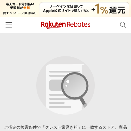
ホーム
カテゴリー一覧
百貨店・総合ECモール
イベント一覧
ファッション・インナー・小物
リーベイツ注目ストア
ヘルプ
食品・スイーツ・お酒
初回購入者限定特典
友達紹介
日用品・キッチン用品
対象ストア新規限定特典
コスメ・健康・医薬品
楽天IDでログイン/会員登録
新着ストアのご紹介
キッズ・ベビー用品
電子書籍特集
家電・PC・スマホ・カメラ
ご指定の検索条件で「クレスト歯磨き粉」に一致するストア、商品
楽天ペイ導入ストア