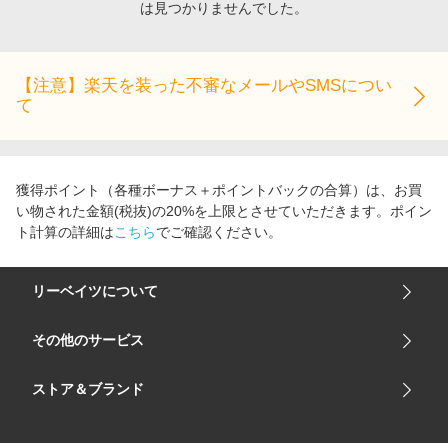
は見つかりませんでした。
エンタメ
楽天サービス特集
スポーツ・アウトドア・ゴルフ
旅行特集
インテリア・寝具
【注意】楽天を装った不審なメールやSMSについ
わくわく夏特集
て
ペット・花・DIY・車
とことん買い物チャレンジ
旅行・レジャー・ホテル予約
Apple公式サイト×楽天カード分割払い
生活・お役立ち
Qoo10メガポ
獲得ポイント（各種ボーナス＋ポイントバックの合算）は、お買
金融・マネー・保険
い物された金額(税抜)の20%を上限とさせていただきます。ポイン
Samsung ボーナスキャンペーン
ト計算の詳細は
こちら
でご確認ください。
デジタルコンテンツ
週末の高還元 夏の長期版
ビジネス・その他サービス
リーベイツについて
会社概要
その他のサービス
ご利用ガイド
楽天市場
ストア＆ブランド
サイトマップ
楽天モバイル
ユニクロオンラインストア
リーベイツ 公式アプリ