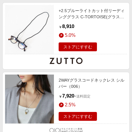
+2.5ブルーライトカット付リーディ
ンググラス C-TORTOISE(グラスコ
ード付き)
8,910
￥
5.0%
ストアにすすむ
2WAYグラスコードネックレス シル
バー（006）
7,920
+送料固定
￥
2.5%
ストアにすすむ