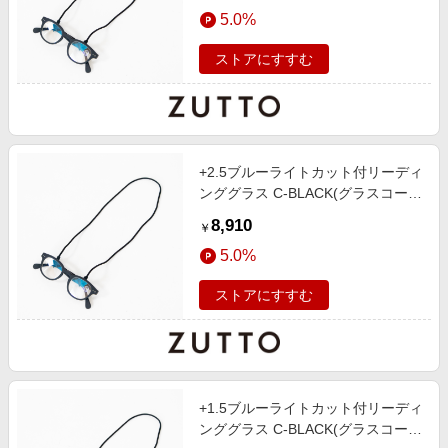
エンタメ
5.0%
楽天サービス特集
スポーツ・アウトドア・ゴルフ
旅行特集
ストアにすすむ
インテリア・寝具
お中元特集2026
ペット・花・DIY・車
わくわく夏特集
旅行・レジャー・ホテル予約
とことん買い物チャレンジ
+2.5ブルーライトカット付リーディ
生活・お役立ち
Apple公式サイト×楽天カード分割払い
ンググラス C-BLACK(グラスコード
金融・マネー・保険
付き)
Qoo10メガポ
8,910
￥
デジタルコンテンツ
5.0%
ビジネス・その他サービス
ストアにすすむ
+1.5ブルーライトカット付リーディ
ンググラス C-BLACK(グラスコード