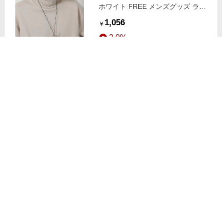
ホワイト FREE メンズグッズ ラコ
レ 220694 and ST アンドエスティ
1,056
￥
（旧ドットエスティ）
2.0%
ストアにすすむ
粒チェーン/グラスコード ピンクゴ
ールド
1,320
+送料固定
￥
2.5%
ストアにすすむ