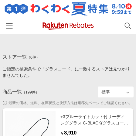
ホーム
ストア一覧
カテゴリー一覧
（
0
件）
ご指定の検索条件で「グラスコード」に一致するストアは見つかり
百貨店・総合ECモール
イベント一覧
ませんでした。
ファッション・インナー・小物
リーベイツ注目ストア
ヘルプ
食品・スイーツ・お酒
商品一覧
（
199
件）
初回購入者限定特典
友達紹介
日用品・キッチン用品
対象ストア新規限定特典
最新の価格、送料、在庫状況と決済方法は遷移先ページでご確認ください。
コスメ・健康・医薬品
楽天IDでログイン/会員登録
新着ストアのご紹介
+3ブルーライトカット付リーディ
キッズ・ベビー用品
ンググラス C-BLACK(グラスコード
電子書籍特集
付き)
家電・PC・スマホ・カメラ
8,910
楽天ペイ導入ストア
￥