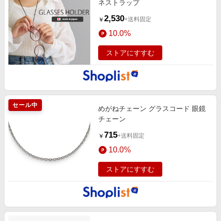
ネストラップ
2,530
+送料固定
￥
10.0%
ストアにすすむ
セール中
めがねチェーン グラスコード 眼鏡
チェーン
715
+送料固定
￥
10.0%
ストアにすすむ