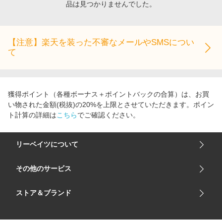
品は見つかりませんでした。
エンタメ
楽天サービス特集
スポーツ・アウトドア・ゴルフ
旅行特集
インテリア・寝具
【注意】楽天を装った不審なメールやSMSについ
わくわく夏特集
て
ペット・花・DIY・車
とことん買い物チャレンジ
旅行・レジャー・ホテル予約
Apple公式サイト×楽天カード分割払い
生活・お役立ち
Qoo10メガポ
獲得ポイント（各種ボーナス＋ポイントバックの合算）は、お買
金融・マネー・保険
い物された金額(税抜)の20%を上限とさせていただきます。ポイン
Samsung ボーナスキャンペーン
ト計算の詳細は
こちら
でご確認ください。
デジタルコンテンツ
週末の高還元 夏の長期版
ビジネス・その他サービス
リーベイツについて
会社概要
その他のサービス
ご利用ガイド
楽天市場
ストア＆ブランド
サイトマップ
楽天モバイル
ユニクロオンラインストア
リーベイツ 公式アプリ