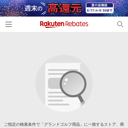
ホーム
カテゴリー一覧
百貨店・総合ECモール
イベント一覧
ファッション・インナー・小物
リーベイツ注目ストア
ヘルプ
食品・スイーツ・お酒
初回購入者限定特典
友達紹介
日用品・キッチン用品
対象ストア新規限定特典
コスメ・健康・医薬品
楽天IDでログイン/会員登録
新着ストアのご紹介
キッズ・ベビー用品
電子書籍特集
家電・PC・スマホ・カメラ
ご指定の検索条件で「グランドゴルフ用品」に一致するストア、商
楽天ペイ導入ストア