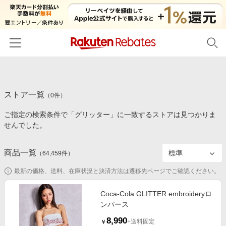
ホーム
ストア一覧
カテゴリー一覧
（
0
件）
ご指定の検索条件で「グリッター」に一致するストアは見つかりま
百貨店・総合ECモール
イベント一覧
せんでした。
ファッション・インナー・小物
リーベイツ注目ストア
ヘルプ
食品・スイーツ・お酒
商品一覧
（
64,459
件）
初回購入者限定特典
友達紹介
日用品・キッチン用品
対象ストア新規限定特典
最新の価格、送料、在庫状況と決済方法は遷移先ページでご確認ください。
コスメ・健康・医薬品
楽天IDでログイン/会員登録
新着ストアのご紹介
Coca-Cola GLITTER embroideryロ
キッズ・ベビー用品
ンパース
電子書籍特集
家電・PC・スマホ・カメラ
8,990
楽天ペイ導入ストア
+送料固定
￥