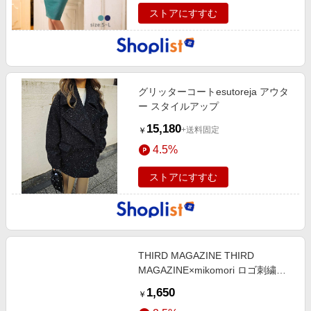
ストアにすすむ
グリッターコートesutoreja アウタ
ー スタイルアップ
15,180
+送料固定
￥
4.5%
ストアにすすむ
THIRD MAGAZINE THIRD
MAGAZINE×mikomori ロゴ刺繍ラ
メソックス (シルバー, F) サードマ
1,650
￥
ガジン ELLE SHOP