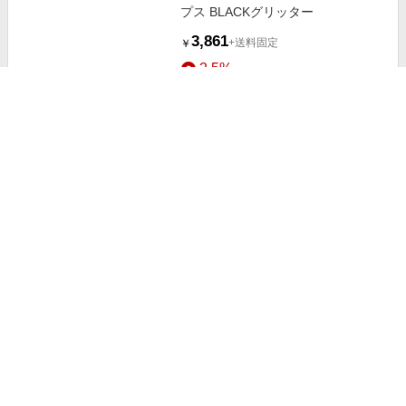
プス BLACKグリッター
3,861
+送料固定
￥
2.5%
ストアにすすむ
グリッターフレアスカート
YAMADAYA STORE
17,000
￥
4.5%
ストアにすすむ