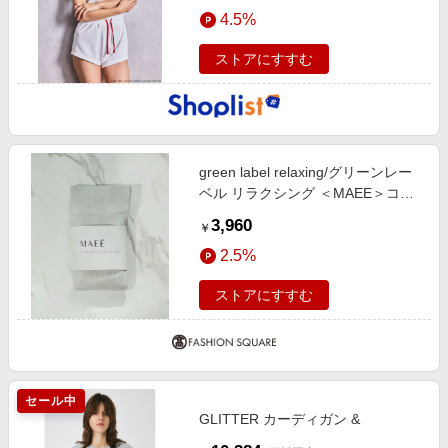
エンタメ
4.5%
楽天サービス特集
スポーツ・アウトドア・ゴルフ
旅行特集
ストアにすすむ
インテリア・寝具
わくわく夏特集
ペット・花・DIY・車
50万ポイント山分けキャンペーン
旅行・レジャー・ホテル予約
とことん買い物チャレンジ
green label relaxing/グリーンレー
生活・お役立ち
Apple公式サイト×楽天カード分割払い
ベル リラクシング ＜MAEE＞コン
金融・マネー・保険
プレッション ソックス （グリッタ
Samsung ボーナスキャンペーン
3,960
￥
ーリブ） / 着圧ソックス / 靴下
デジタルコンテンツ
週末の高還元 夏の長期版
2.5%
SILVER FREE
ビジネス・その他サービス
ストアにすすむ
セール中
GLITTER カーディガン &