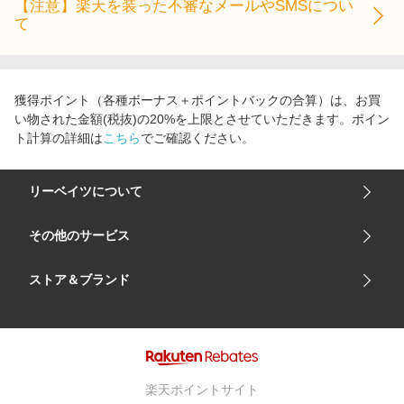
【注意】楽天を装った不審なメールやSMSについ
て
獲得ポイント（各種ボーナス＋ポイントバックの合算）は、お買
い物された金額(税抜)の20%を上限とさせていただきます。ポイン
ト計算の詳細は
こちら
でご確認ください。
リーベイツについて
会社概要
その他のサービス
ご利用ガイド
楽天市場
ストア＆ブランド
サイトマップ
楽天モバイル
ユニクロオンラインストア
リーベイツ 公式アプリ
GU（ジーユー）
リーベイツ ポイントアシスト
資生堂オンラインストア
ヘルプ・お問い合わせ
楽天ポイントサイト