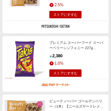
エンタメ
2.5%
楽天サービス特集
スポーツ・アウトドア・ゴルフ
旅行特集
ストアにすすむ
インテリア・寝具
わくわく夏特集
ペット・花・DIY・車
とことん買い物チャレンジ
旅行・レジャー・ホテル予約
Apple公式サイト×楽天カード分割払い
プレミアム スーパーフード スーパ
生活・お役立ち
Qoo10メガポ
ーベリーシンフォニー 227g
金融・マネー・保険
/Essential Living Foods Superberry
Samsung ボーナスキャンペーン
2,380
￥
Symphony Raw Trail Mix 6oz
デジタルコンテンツ
週末の高還元 夏の長期版
1.0%
ビジネス・その他サービス
ストアにすすむ
ビューティーバー ゴールデンベリ
ー（1本）【ニールズヤードレメデ