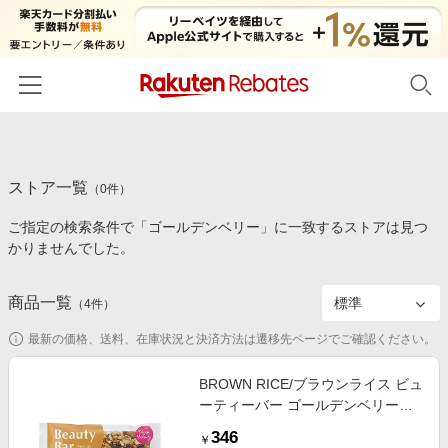
ホーム
ストア一覧
カテゴリー一覧
（
0
件）
ご指定の検索条件で「ゴールデンベリー」に一致するストアは見つ
百貨店・総合ECモール
イベント一覧
かりませんでした。
ファッション・インナー・小物
リーベイツ注目ストア
ヘルプ
食品・スイーツ・お酒
商品一覧
（
4
件）
初回購入者限定特典
友達紹介
日用品・キッチン用品
対象ストア新規限定特典
最新の価格、送料、在庫状況と決済方法は遷移先ページでご確認ください。
コスメ・健康・医薬品
楽天IDでログイン/会員登録
新着ストアのご紹介
BROWN RICE/ブラウンライス ビュ
キッズ・ベビー用品
ーティーバー ゴールデンベリー
電子書籍特集
米・穀類【三越伊勢丹/公式】
家電・PC・スマホ・カメラ
346
楽天ペイ導入ストア
￥