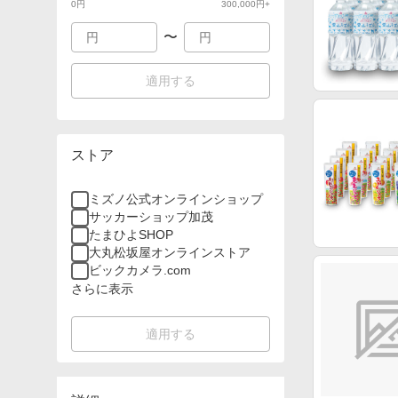
0
円
300,000
円+
〜
適用する
ストア
ミズノ公式オンラインショップ
サッカーショップ加茂
たまひよSHOP
大丸松坂屋オンラインストア
ビックカメラ.com
さらに表示
適用する