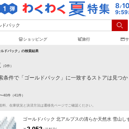
ショッピング
旅行
サ
ールドパック
」の検索結果
覧
（
0
件）
索条件で「ゴールドパック」に一致するストアは見つか
〜
40
件
（
41
件）
送料、在庫状況と決済方法は遷移先ページでご確認ください。
ゴールドパック 北アルプスの清らか天然水 雪山し
2,052