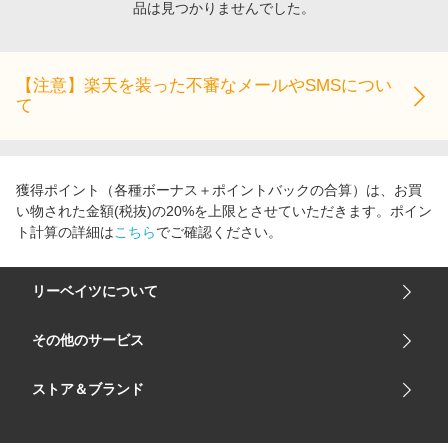
品は見つかりませんでした。
エンタメ
楽天サービス特集
スポーツ・アウトドア・ゴルフ
旅行特集
インテリア・寝具
【注意】楽天を装った不審なメールやSMSについ
わくわく夏特集
て
ペット・花・DIY・車
とことん買い物チャレンジ
旅行・レジャー・ホテル予約
Apple公式サイト×楽天カード分割払い
生活・お役立ち
Qoo10メガポ
獲得ポイント（各種ボーナス＋ポイントバックの合算）は、お買
金融・マネー・保険
い物された金額(税抜)の20%を上限とさせていただきます。ポイン
Samsung ボーナスキャンペーン
ト計算の詳細は
こちら
でご確認ください。
デジタルコンテンツ
週末の高還元 夏の長期版
ビジネス・その他サービス
リーベイツについて
会社概要
その他のサービス
ご利用ガイド
楽天市場
ストア＆ブランド
サイトマップ
楽天モバイル
ユニクロオンラインストア
リーベイツ 公式アプリ