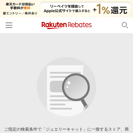
ホーム
カテゴリー一覧
百貨店・総合ECモール
イベント一覧
ファッション・インナー・小物
リーベイツ注目ストア
ヘルプ
食品・スイーツ・お酒
初回購入者限定特典
友達紹介
日用品・キッチン用品
対象ストア新規限定特典
コスメ・健康・医薬品
楽天IDでログイン/会員登録
新着ストアのご紹介
キッズ・ベビー用品
電子書籍特集
家電・PC・スマホ・カメラ
ご指定の検索条件で「ジュエリーキャット」に一致するストア、商
楽天ペイ導入ストア