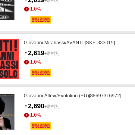
￥
+送料別
1.0%
Giovanni Mirabassi/AVANTI![SKE-333015]
2,619
￥
+送料別
1.0%
Giovanni Allevi/Evolution (EU)[88697316972]
2,690
￥
+送料別
1.0%