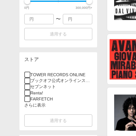
0
円
300,000
円+
〜
適用する
ストア
TOWER RECORDS ONLINE
ブックオフ公式オンラインスト
ア
セブンネット
Renta!
FARFETCH
さらに表示
適用する