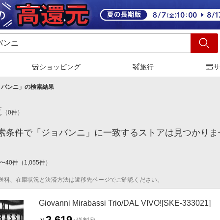
ショッピング
旅行
サ
ョバンニ
」の検索結果
覧
（
0
件）
索条件で「ジョバンニ」に一致するストアは見つかりま
〜
40
件
（
1,055
件）
送料、在庫状況と決済方法は遷移先ページでご確認ください。
Giovanni Mirabassi Trio/DAL VIVO![SKE-333021]
2,619