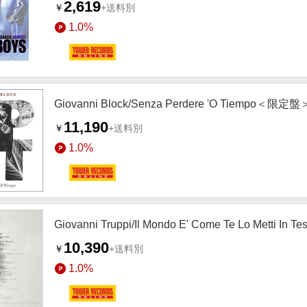
2,619
￥
+送料別
1.0%
Giovanni Block/Senza Perdere 'O Tiempo＜限定盤
11,190
￥
+送料別
1.0%
Giovanni Truppi/Il Mondo E' Come Te Lo Metti I
10,390
￥
+送料別
1.0%