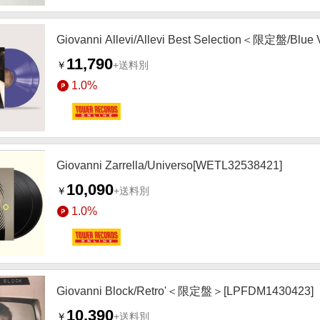
Giovanni Allevi/Allevi Best Selection＜限定盤/Blue
11,790
￥
+送料別
1.0%
Giovanni Zarrella/Universo[WETL32538421]
10,090
￥
+送料別
1.0%
Giovanni Block/Retro'＜限定盤＞[LPFDM1430423]
10,390
￥
+送料別