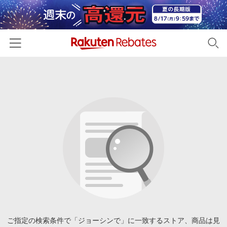
ホーム
カテゴリー一覧
百貨店・総合ECモール
イベント一覧
ファッション・インナー・小物
リーベイツ注目ストア
ヘルプ
食品・スイーツ・お酒
初回購入者限定特典
友達紹介
日用品・キッチン用品
対象ストア新規限定特典
コスメ・健康・医薬品
楽天IDでログイン/会員登録
新着ストアのご紹介
キッズ・ベビー用品
電子書籍特集
家電・PC・スマホ・カメラ
ご指定の検索条件で「ジョーシンで」に一致するストア、商品は見
楽天ペイ導入ストア