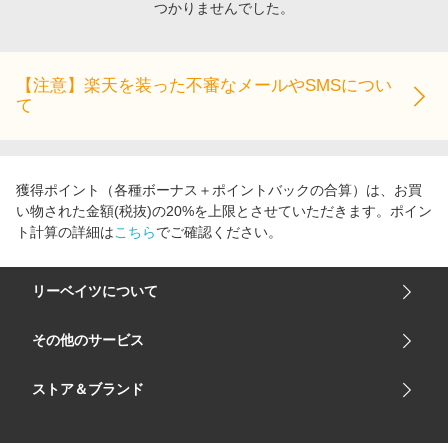
つかりませんでした。
エンタメ
楽天サービス特集
スポーツ・アウトドア・ゴルフ
旅行特集
インテリア・寝具
【注意】楽天を装った不審なメールやSMSについ
わくわく夏特集
て
ペット・花・DIY・車
とことん買い物チャレンジ
旅行・レジャー・ホテル予約
Apple公式サイト×楽天カード分割払い
生活・お役立ち
Qoo10メガポ
獲得ポイント（各種ボーナス＋ポイントバックの合算）は、お買
金融・マネー・保険
い物された金額(税抜)の20%を上限とさせていただきます。ポイン
Samsung ボーナスキャンペーン
ト計算の詳細は
こちら
でご確認ください。
デジタルコンテンツ
週末の高還元 夏の長期版
ビジネス・その他サービス
リーベイツについて
会社概要
その他のサービス
ご利用ガイド
楽天市場
ストア＆ブランド
サイトマップ
楽天モバイル
ユニクロオンラインストア
リーベイツ 公式アプリ