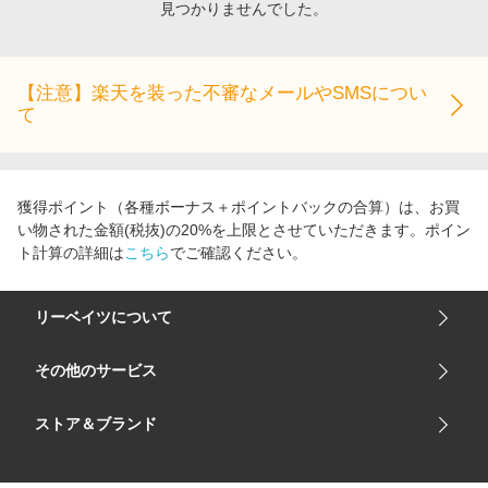
見つかりませんでした。
エンタメ
楽天サービス特集
スポーツ・アウトドア・ゴルフ
旅行特集
インテリア・寝具
【注意】楽天を装った不審なメールやSMSについ
わくわく夏特集
て
ペット・花・DIY・車
とことん買い物チャレンジ
旅行・レジャー・ホテル予約
Apple公式サイト×楽天カード分割払い
生活・お役立ち
Qoo10メガポ
獲得ポイント（各種ボーナス＋ポイントバックの合算）は、お買
金融・マネー・保険
い物された金額(税抜)の20%を上限とさせていただきます。ポイン
Samsung ボーナスキャンペーン
ト計算の詳細は
こちら
でご確認ください。
デジタルコンテンツ
週末の高還元 夏の長期版
ビジネス・その他サービス
リーベイツについて
会社概要
その他のサービス
ご利用ガイド
楽天市場
ストア＆ブランド
サイトマップ
楽天モバイル
ユニクロオンラインストア
リーベイツ 公式アプリ