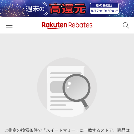
ホーム
カテゴリー一覧
百貨店・総合ECモール
イベント一覧
ファッション・インナー・小物
リーベイツ注目ストア
ヘルプ
食品・スイーツ・お酒
初回購入者限定特典
友達紹介
日用品・キッチン用品
対象ストア新規限定特典
コスメ・健康・医薬品
楽天IDでログイン/会員登録
新着ストアのご紹介
キッズ・ベビー用品
電子書籍特集
家電・PC・スマホ・カメラ
ご指定の検索条件で「スイートマミー」に一致するストア、商品は
楽天ペイ導入ストア