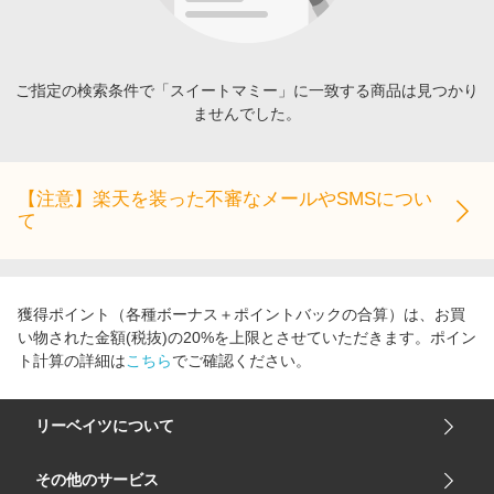
エンタメ
楽天サービス特集
スポーツ・アウトドア・ゴルフ
旅行特集
インテリア・寝具
ご指定の検索条件で「スイートマミー」に一致する商品は見つかり
わくわく夏特集
ませんでした。
ペット・花・DIY・車
とことん買い物チャレンジ
旅行・レジャー・ホテル予約
Apple公式サイト×楽天カード分割払い
生活・お役立ち
【注意】楽天を装った不審なメールやSMSについ
Qoo10メガポ
て
金融・マネー・保険
Samsung ボーナスキャンペーン
デジタルコンテンツ
週末の高還元 夏の長期版
ビジネス・その他サービス
獲得ポイント（各種ボーナス＋ポイントバックの合算）は、お買
い物された金額(税抜)の20%を上限とさせていただきます。ポイン
ト計算の詳細は
こちら
でご確認ください。
リーベイツについて
会社概要
その他のサービス