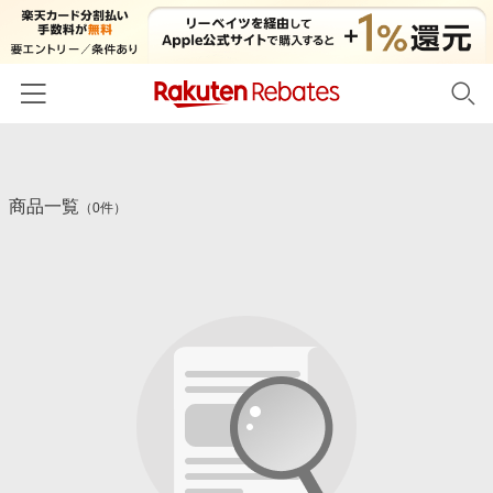
ホーム
商品一覧
カテゴリー一覧
（0件）
百貨店・総合ECモール
イベント一覧
ファッション・インナー・小物
リーベイツ注目ストア
ヘルプ
食品・スイーツ・お酒
初回購入者限定特典
友達紹介
日用品・キッチン用品
対象ストア新規限定特典
コスメ・健康・医薬品
楽天IDでログイン/会員登録
新着ストアのご紹介
キッズ・ベビー用品
電子書籍特集
家電・PC・スマホ・カメラ
楽天ペイ導入ストア