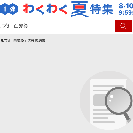
ショッピング
旅行
サ
カルプd 白髪染
」の検索結果