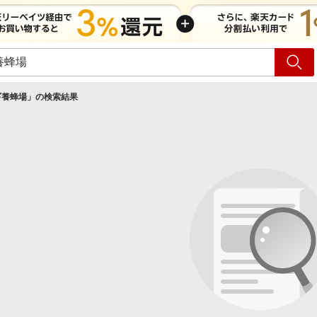
ショッピング
旅行
サ
ギ養蜂場
」の検索結果