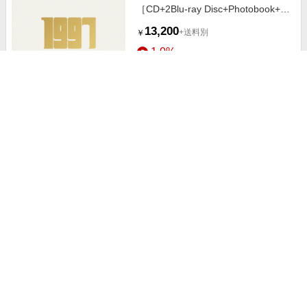
［CD+2Blu-ray Disc+Photobook+バ
ンダナ］＜完全生産限定盤＞
13,200
+送料別
￥
[SECL-2810]
1.0%
ストアにすすむ
浅野 G-SCOOP印 複式ショベル
#25285
6,160
￥
4.0%
ストアにすすむ