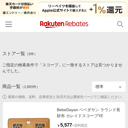
ホーム
ストア一覧
カテゴリー一覧
（
0
件）
ご指定の検索条件で「スコープ」に一致するストアは見つかりませ
百貨店・総合ECモール
イベント一覧
んでした。
ファッション・インナー・小物
リーベイツ注目ストア
ヘルプ
食品・スイーツ・お酒
商品一覧
（
1,893
件）
初回購入者限定特典
友達紹介
日用品・キッチン用品
対象ストア新規限定特典
最新の価格、送料、在庫状況と決済方法は遷移先ページでご確認ください。
コスメ・健康・医薬品
楽天IDでログイン/会員登録
新着ストアのご紹介
BebeDayan ベベダヤン ラウンド長
キッズ・ベビー用品
財布 カレイドスコープYE
電子書籍特集
家電・PC・スマホ・カメラ
5,577
楽天ペイ導入ストア
+送料固定
￥