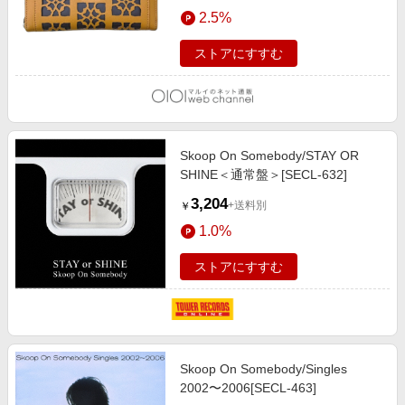
エンタメ
2.5%
楽天サービス特集
スポーツ・アウトドア・ゴルフ
旅行特集
ストアにすすむ
インテリア・寝具
わくわく夏特集
ペット・花・DIY・車
とことん買い物チャレンジ
旅行・レジャー・ホテル予約
Apple公式サイト×楽天カード分割払い
Skoop On Somebody/STAY OR
生活・お役立ち
Qoo10メガポ
SHINE＜通常盤＞[SECL-632]
金融・マネー・保険
Samsung ボーナスキャンペーン
3,204
+送料別
￥
デジタルコンテンツ
週末の高還元 夏の長期版
1.0%
ビジネス・その他サービス
ストアにすすむ
Skoop On Somebody/Singles
2002〜2006[SECL-463]