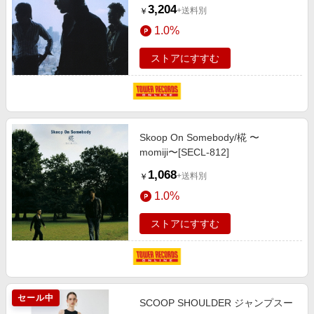
3,204
+送料別
￥
1.0%
ストアにすすむ
Skoop On Somebody/椛 〜
momiji〜[SECL-812]
1,068
+送料別
￥
1.0%
ストアにすすむ
セール中
SCOOP SHOULDER ジャンプスー