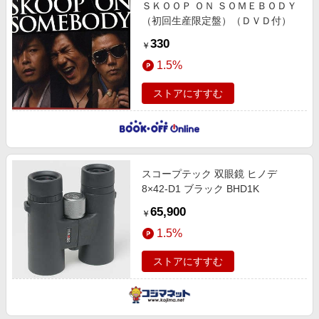
ＳＫＯＯＰ ＯＮ ＳＯＭＥＢＯＤＹ
（初回生産限定盤）（ＤＶＤ付）
330
￥
1.5%
ストアにすすむ
スコープテック 双眼鏡 ヒノデ
8×42-D1 ブラック BHD1K
65,900
￥
1.5%
ストアにすすむ