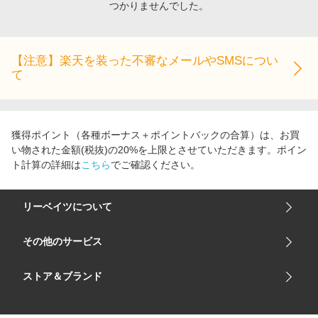
つかりませんでした。
エンタメ
楽天サービス特集
スポーツ・アウトドア・ゴルフ
旅行特集
インテリア・寝具
【注意】楽天を装った不審なメールやSMSについ
わくわく夏特集
て
ペット・花・DIY・車
とことん買い物チャレンジ
旅行・レジャー・ホテル予約
Apple公式サイト×楽天カード分割払い
生活・お役立ち
Qoo10メガポ
獲得ポイント（各種ボーナス＋ポイントバックの合算）は、お買
金融・マネー・保険
い物された金額(税抜)の20%を上限とさせていただきます。ポイン
Samsung ボーナスキャンペーン
ト計算の詳細は
こちら
でご確認ください。
デジタルコンテンツ
週末の高還元 夏の長期版
ビジネス・その他サービス
リーベイツについて
会社概要
その他のサービス
ご利用ガイド
楽天市場
ストア＆ブランド
サイトマップ
楽天モバイル
ユニクロオンラインストア
リーベイツ 公式アプリ