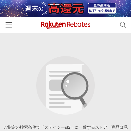
ホーム
カテゴリー一覧
百貨店・総合ECモール
イベント一覧
ファッション・インナー・小物
リーベイツ注目ストア
ヘルプ
食品・スイーツ・お酒
初回購入者限定特典
友達紹介
日用品・キッチン用品
対象ストア新規限定特典
コスメ・健康・医薬品
楽天IDでログイン/会員登録
新着ストアのご紹介
キッズ・ベビー用品
電子書籍特集
家電・PC・スマホ・カメラ
ご指定の検索条件で「ステイシーst2」に一致するストア、商品は見
楽天ペイ導入ストア