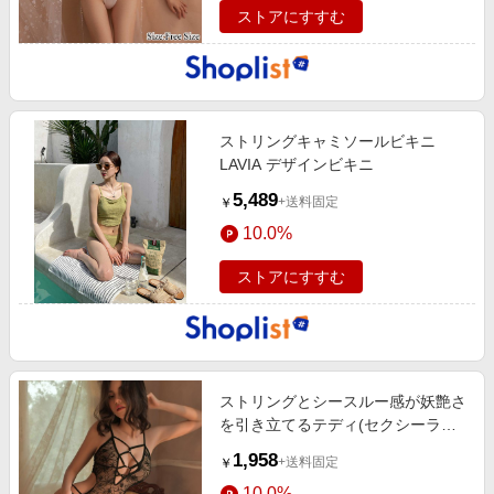
ストアにすすむ
ストリングキャミソールビキニ
LAVIA デザインビキニ
5,489
+送料固定
￥
10.0%
ストアにすすむ
ストリングとシースルー感が妖艶さ
を引き立てるテディ(セクシーラン
ジェリー)
1,958
+送料固定
￥
10.0%