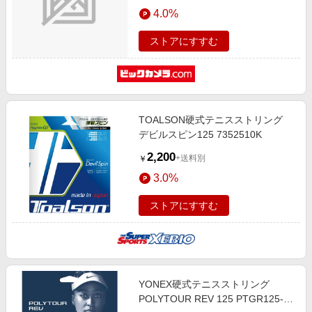
エンタメ
4.0%
楽天サービス特集
スポーツ・アウトドア・ゴルフ
旅行特集
ストアにすすむ
インテリア・寝具
わくわく夏特集
ペット・花・DIY・車
とことん買い物チャレンジ
旅行・レジャー・ホテル予約
Apple公式サイト×楽天カード分割払い
TOALSON硬式テニスストリング
生活・お役立ち
Qoo10メガポ
デビルスピン125 7352510K
金融・マネー・保険
Samsung ボーナスキャンペーン
2,200
+送料別
￥
デジタルコンテンツ
週末の高還元 夏の長期版
3.0%
ビジネス・その他サービス
ストアにすすむ
YONEX硬式テニスストリング
POLYTOUR REV 125 PTGR125-