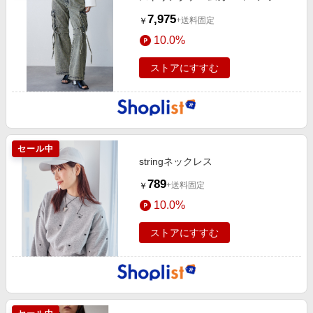
7,975
+送料固定
￥
10.0%
ストアにすすむ
セール中
stringネックレス
789
+送料固定
￥
10.0%
ストアにすすむ