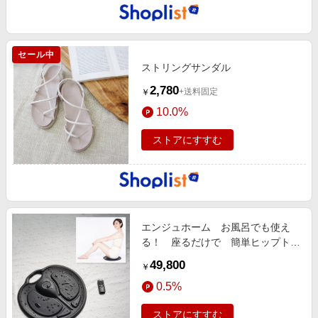
セール中
ストリングサンダル
2,780
+送料固定
￥
10.0%
ストアにすすむ
エンジュホーム お風呂でも使え
る！ 座るだけで 簡単ヒップトレ
ーニング ＥＭＳマシン ビートア
49,800
￥
ップシェイプ ＥＭ−ＢＵ０１
0.5%
ストアにすすむ