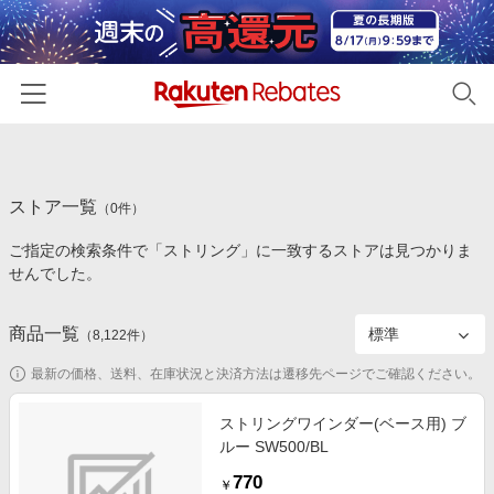
ホーム
ストア一覧
カテゴリー一覧
（
0
件）
ご指定の検索条件で「ストリング」に一致するストアは見つかりま
百貨店・総合ECモール
イベント一覧
せんでした。
ファッション・インナー・小物
リーベイツ注目ストア
ヘルプ
食品・スイーツ・お酒
商品一覧
（
8,122
件）
初回購入者限定特典
友達紹介
日用品・キッチン用品
対象ストア新規限定特典
最新の価格、送料、在庫状況と決済方法は遷移先ページでご確認ください。
コスメ・健康・医薬品
楽天IDでログイン/会員登録
新着ストアのご紹介
ストリングワインダー(ベース用) ブ
キッズ・ベビー用品
ルー SW500/BL
電子書籍特集
家電・PC・スマホ・カメラ
770
楽天ペイ導入ストア
￥