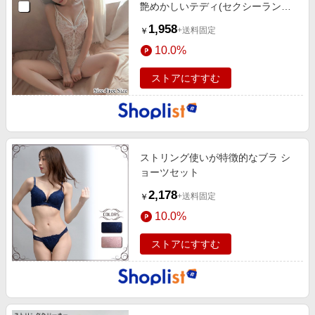
艶めかしいテディ(セクシーランジ
ェリー)
1,958
+送料固定
￥
10.0%
ストアにすすむ
ストリング使いが特徴的なブラ シ
ョーツセット
2,178
+送料固定
￥
10.0%
ストアにすすむ