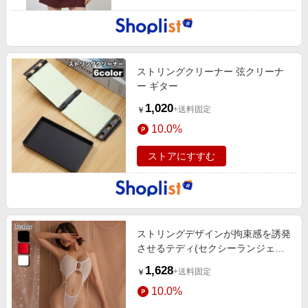
ストリングクリーナー 弦クリーナ
ー ギター
1,020
+送料固定
￥
10.0%
ストアにすすむ
ストリングデザインが拘束感を誘発
させるテディ(セクシーランジェリ
ー)
1,628
+送料固定
￥
10.0%