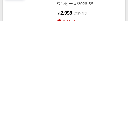
ワンピース/2026 SS
2,998
+送料固定
￥
10.0%
ストアにすすむ
オフショルダーストリングスウェッ
ト/2026 SS COLLECTION
4,720
+送料固定
￥
10.0%
ストアにすすむ