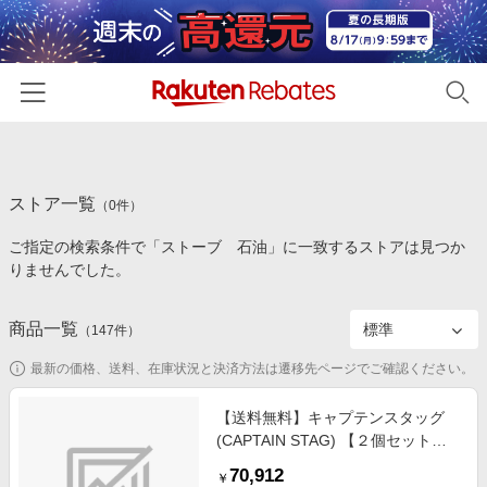
ホーム
ストア一覧
カテゴリー一覧
（
0
件）
ご指定の検索条件で「ストーブ 石油」に一致するストアは見つか
百貨店・総合ECモール
イベント一覧
りませんでした。
ファッション・インナー・小物
リーベイツ注目ストア
ヘルプ
食品・スイーツ・お酒
商品一覧
（
147
件）
初回購入者限定特典
友達紹介
日用品・キッチン用品
対象ストア新規限定特典
最新の価格、送料、在庫状況と決済方法は遷移先ページでご確認ください。
コスメ・健康・医薬品
楽天IDでログイン/会員登録
新着ストアのご紹介
【送料無料】キャプテンスタッグ
キッズ・ベビー用品
(CAPTAIN STAG) 【２個セット】
電子書籍特集
キャプテンスタッグ×コロナ 石油ス
家電・PC・スマホ・カメラ
70,912
楽天ペイ導入ストア
￥
トーブ ＳＬ-５１ＣＳ-ＣＴ ベージ