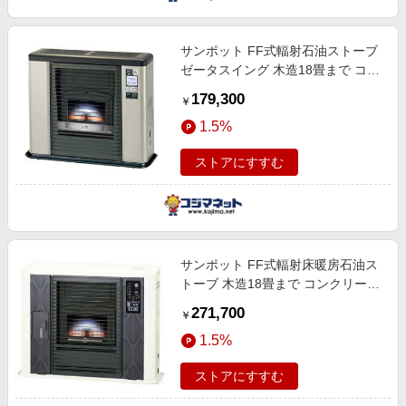
サンポット FF式輻射石油ストーブ
ゼータスイング 木造18畳まで コン
クリート29畳まで シェルブロンド
179,300
￥
(宅配商品) FFR703RXE
1.5%
ストアにすすむ
サンポット FF式輻射床暖房石油ス
トーブ 木造18畳まで コンクリート
29畳まで ホワイト UFH-
271,700
￥
G7040SXE
1.5%
ストアにすすむ