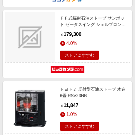
ＦＦ式輻射石油ストーブ サンポッ
ト ゼータスイング シェルブロンド
FFR703RXE [木造18畳まで /コンク
179,300
￥
リート29畳まで]
4.0%
ストアにすすむ
トヨトミ 反射型石油ストーブ 木造
6畳 RSV23NB
11,847
￥
1.0%
ストアにすすむ