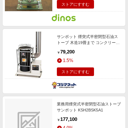
ストアにすすむ
サンポット 煙突式半密閉型石油ス
トーブ 木造19畳まで コンクリート
30畳まで KSH8BSK9C
79,200
￥
1.5%
ストアにすすむ
業務用煙突式半密閉型石油ストーブ
サンポット KSH2BSK5A1
177,100
￥
4.0%