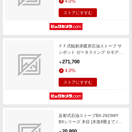
4.0%
ストアにすすむ
ＦＦ式輻射床暖房石油ストーブ サ
ンポット ゼータスイング Ｇモデル
ホワイト UFHG7040SXE [木造18
271,700
￥
畳まで /コンクリート29畳まで]
4.0%
ストアにすすむ
反射式石油ストーブBX-2923WY
BXシリーズ 木目 [木造8畳まで /コ
ンクリート10畳まで /反射式]
20,800