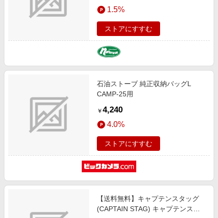
エンタメ
1.5%
ュ／ブラウン U-1416
楽天サービス特集
スポーツ・アウトドア・ゴルフ
旅行特集
ストアにすすむ
インテリア・寝具
わくわく夏特集
ペット・花・DIY・車
とことん買い物チャレンジ
旅行・レジャー・ホテル予約
Apple公式サイト×楽天カード分割払い
石油ストーブ 純正収納バッグL
生活・お役立ち
Qoo10メガポ
CAMP-25用
金融・マネー・保険
Samsung ボーナスキャンペーン
4,240
￥
デジタルコンテンツ
週末の高還元 夏の長期版
4.0%
ビジネス・その他サービス
ストアにすすむ
【送料無料】キャプテンスタッグ
(CAPTAIN STAG) キャプテンスタ