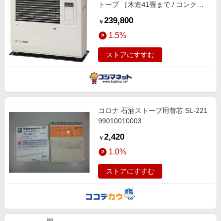
トーブ ［木造41畳まで / コンクリ
ート65畳まで］ ホワイト (宅配商
239,800
￥
品) FF15000GBFE
1.5%
ストアにすすむ
コロナ 石油ストーブ用替芯 SL-221
99010010003
2,420
￥
1.0%
ストアにすすむ