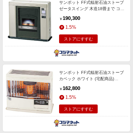
サンポット FF式輻射石油ストーブ
ゼータスイング 木造18畳まで コン
クリート29畳まで シェルブロンド
190,300
￥
(宅配商品) FFR703SXE
1.5%
ストアにすすむ
サンポット FF式輻射石油ストーブ
カベック ホワイト (宅配商品)
FFR7032KFE
162,800
￥
1.5%
ストアにすすむ