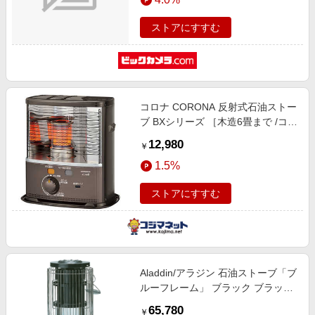
ストアにすすむ
コロナ CORONA 反射式石油ストー
ブ BXシリーズ ［木造6畳まで /コン
クリート8畳まで /反射式］ ブラウ
12,980
￥
ンメタリック BX-2223Y
1.5%
ストアにすすむ
Aladdin/アラジン 石油ストーブ「ブ
ルーフレーム」 ブラック ブラック
【通販】
65,780
￥