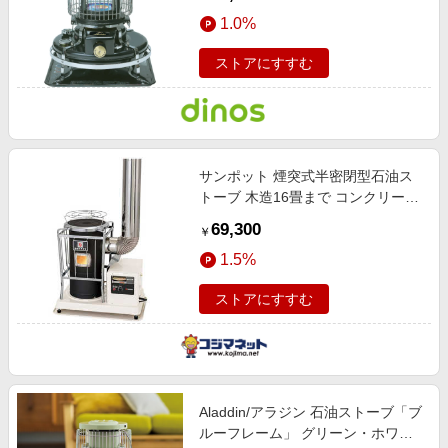
1.0%
ストアにすすむ
サンポット 煙突式半密閉型石油ス
トーブ 木造16畳まで コンクリート
26畳まで KSH10BSK8C
69,300
￥
1.5%
ストアにすすむ
Aladdin/アラジン 石油ストーブ「ブ
ルーフレーム」 グリーン・ホワイ