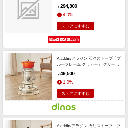
[木造45畳まで /コンクリート72畳
294,800
￥
まで]
4.0%
ストアにすすむ
Aladdin/アラジン 石油ストーブ「ブ
ルーフレーム クッカー」 グリー
ン・ホワイト グリーン 【通販】
49,500
￥
1.0%
ストアにすすむ
Aladdin/アラジン 石油ストーブ「ブ