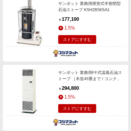
サンポット 業務用煙突式半密閉型
石油ストーブ KSH2BSK5A1
177,100
￥
1.5%
ストアにすすむ
サンポット 業務用FF式温風石油ス
トーブ ［木造45畳まで / コンクリ
ート72畳まで］ ホワイト (宅配商
294,800
￥
品) FF18000CTSE
1.5%
ストアにすすむ