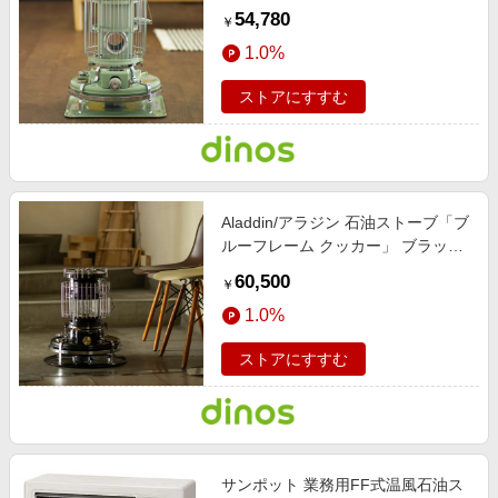
ト ホワイト 【通販】
54,780
￥
1.0%
ストアにすすむ
Aladdin/アラジン 石油ストーブ「ブ
ルーフレーム クッカー」 ブラック
ブラック 【通販】
60,500
￥
1.0%
ストアにすすむ
サンポット 業務用FF式温風石油ス