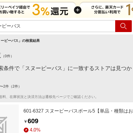
ショッピング
旅行
サ
ヌーピーバス
」の検索結果
覧
（
0
件）
索条件で「スヌーピーバス」に一致するストアは見つか
〜
2
件
（
2
件）
送料、在庫状況と決済方法は遷移先ページでご確認ください。
601-6327 スヌーピーバスボール5【単品・種類
609
￥
4.0%