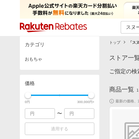
カテゴリー一覧
イベント一覧
トップ
「
ス
カテゴリ
ストア一
おもちゃ
ご指定の検
価格
商品一覧
1
最新の価格、
0
円
300,000
円+
〜
適用する