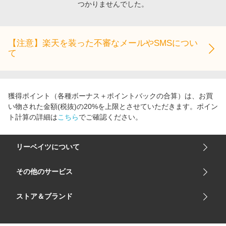
つかりませんでした。
エンタメ
楽天サービス特集
スポーツ・アウトドア・ゴルフ
旅行特集
インテリア・寝具
【注意】楽天を装った不審なメールやSMSについ
わくわく夏特集
て
ペット・花・DIY・車
とことん買い物チャレンジ
旅行・レジャー・ホテル予約
Apple公式サイト×楽天カード分割払い
生活・お役立ち
Qoo10メガポ
獲得ポイント（各種ボーナス＋ポイントバックの合算）は、お買
金融・マネー・保険
い物された金額(税抜)の20%を上限とさせていただきます。ポイン
Samsung ボーナスキャンペーン
ト計算の詳細は
こちら
でご確認ください。
デジタルコンテンツ
週末の高還元 夏の長期版
ビジネス・その他サービス
リーベイツについて
会社概要
その他のサービス
ご利用ガイド
楽天市場
ストア＆ブランド
サイトマップ
楽天モバイル
ユニクロオンラインストア
リーベイツ 公式アプリ