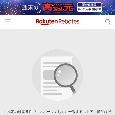
ホーム
カテゴリー一覧
百貨店・総合ECモール
イベント一覧
ファッション・インナー・小物
リーベイツ注目ストア
ヘルプ
食品・スイーツ・お酒
初回購入者限定特典
友達紹介
日用品・キッチン用品
対象ストア新規限定特典
コスメ・健康・医薬品
楽天IDでログイン/会員登録
新着ストアのご紹介
キッズ・ベビー用品
電子書籍特集
家電・PC・スマホ・カメラ
ご指定の検索条件で「スポーツくじ」に一致するストア、商品は見
楽天ペイ導入ストア