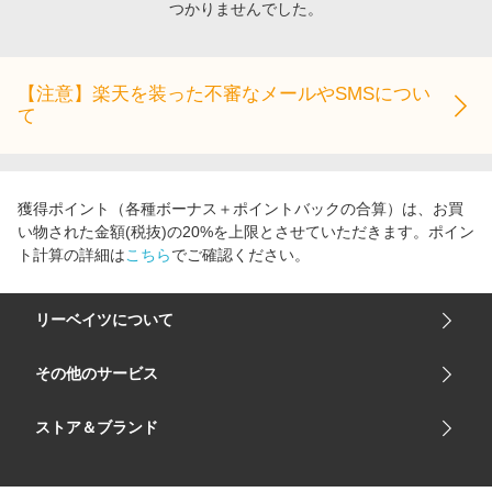
つかりませんでした。
エンタメ
楽天サービス特集
スポーツ・アウトドア・ゴルフ
旅行特集
インテリア・寝具
【注意】楽天を装った不審なメールやSMSについ
わくわく夏特集
て
ペット・花・DIY・車
とことん買い物チャレンジ
旅行・レジャー・ホテル予約
Apple公式サイト×楽天カード分割払い
生活・お役立ち
Qoo10メガポ
獲得ポイント（各種ボーナス＋ポイントバックの合算）は、お買
金融・マネー・保険
い物された金額(税抜)の20%を上限とさせていただきます。ポイン
Samsung ボーナスキャンペーン
ト計算の詳細は
こちら
でご確認ください。
デジタルコンテンツ
週末の高還元 夏の長期版
ビジネス・その他サービス
リーベイツについて
会社概要
その他のサービス
ご利用ガイド
楽天市場
ストア＆ブランド
サイトマップ
楽天モバイル
ユニクロオンラインストア
リーベイツ 公式アプリ