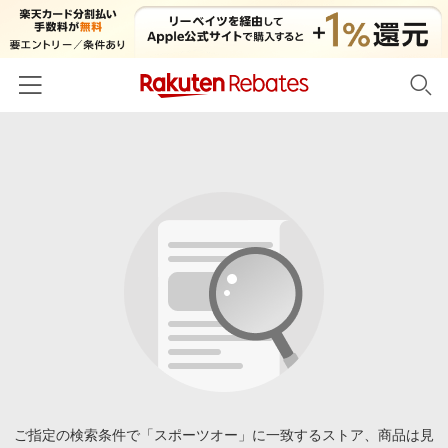
ホーム
カテゴリー一覧
百貨店・総合ECモール
イベント一覧
ファッション・インナー・小物
リーベイツ注目ストア
ヘルプ
食品・スイーツ・お酒
初回購入者限定特典
友達紹介
日用品・キッチン用品
対象ストア新規限定特典
コスメ・健康・医薬品
楽天IDでログイン/会員登録
新着ストアのご紹介
キッズ・ベビー用品
電子書籍特集
家電・PC・スマホ・カメラ
ご指定の検索条件で「スポーツオー」に一致するストア、商品は見
楽天ペイ導入ストア