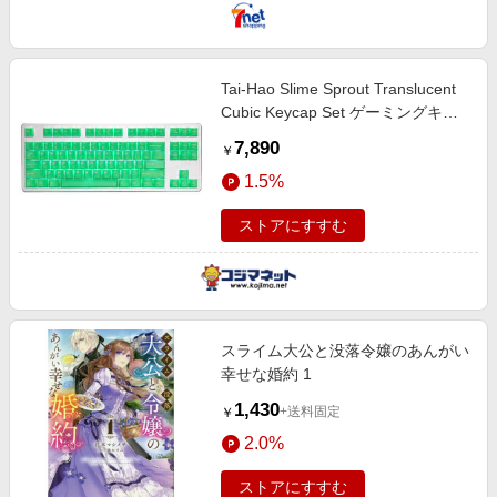
Tai-Hao Slime Sprout Translucent
Cubic Keycap Set ゲーミングキー
キャップ グリーン th-slime-sprout-
7,890
￥
keycap-set
1.5%
ストアにすすむ
スライム大公と没落令嬢のあんがい
幸せな婚約 1
1,430
+送料固定
￥
2.0%
ストアにすすむ