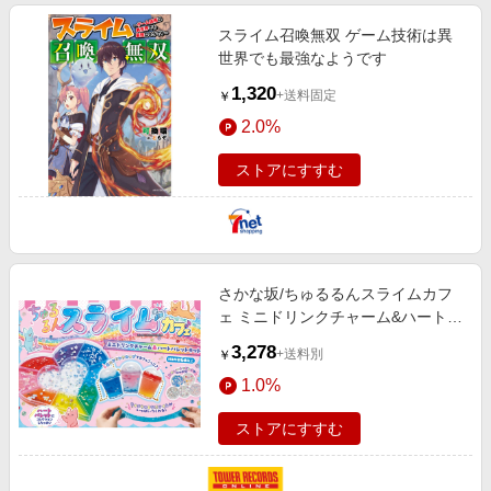
スライム召喚無双 ゲーム技術は異
世界でも最強なようです
1,320
+送料固定
￥
2.0%
ストアにすすむ
さかな坂/ちゅるるんスライムカフ
ェ ミニドリンクチャーム&ハートパ
レットキット[9784522805367]
3,278
+送料別
￥
1.0%
ストアにすすむ