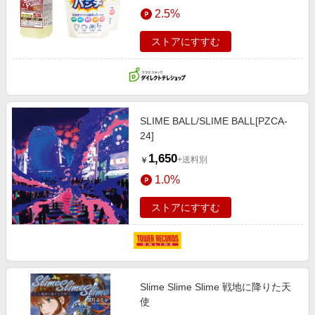
エンタメ
2.5%
楽天サービス特集
スポーツ・アウトドア・ゴルフ
旅行特集
ストアにすすむ
インテリア・寝具
わくわく夏特集
ペット・花・DIY・車
とことん買い物チャレンジ
旅行・レジャー・ホテル予約
Apple公式サイト×楽天カード分割払い
SLIME BALL/SLIME BALL[PZCA-
生活・お役立ち
Qoo10メガポ
24]
金融・マネー・保険
Samsung ボーナスキャンペーン
1,650
+送料別
￥
デジタルコンテンツ
週末の高還元 夏の長期版
1.0%
ビジネス・その他サービス
ストアにすすむ
Slime Slime Slime 戦地に降りた天
使