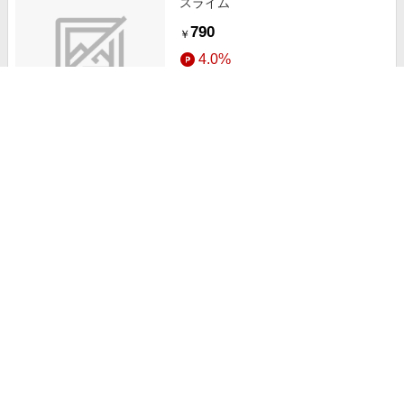
スライム
790
￥
4.0%
ストアにすすむ
スライム召喚無双 ～ゲーム技術は
異世界でも最強なようです～
1,320
送料無料
￥
3.5%
ストアにすすむ