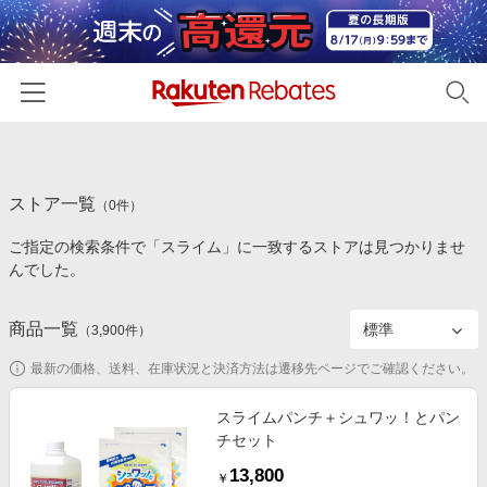
ホーム
ストア一覧
カテゴリー一覧
（
0
件）
ご指定の検索条件で「スライム」に一致するストアは見つかりませ
百貨店・総合ECモール
イベント一覧
んでした。
ファッション・インナー・小物
リーベイツ注目ストア
ヘルプ
食品・スイーツ・お酒
商品一覧
（
3,900
件）
初回購入者限定特典
友達紹介
日用品・キッチン用品
対象ストア新規限定特典
最新の価格、送料、在庫状況と決済方法は遷移先ページでご確認ください。
コスメ・健康・医薬品
楽天IDでログイン/会員登録
新着ストアのご紹介
スライムパンチ＋シュワッ！とパン
キッズ・ベビー用品
チセット
電子書籍特集
家電・PC・スマホ・カメラ
13,800
楽天ペイ導入ストア
￥