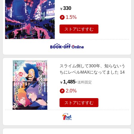
330
￥
1.5%
ストアにすすむ
スライム倒して300年、知らないう
ちにレベルMAXになってました 14
1,485
+送料固定
￥
2.0%
ストアにすすむ