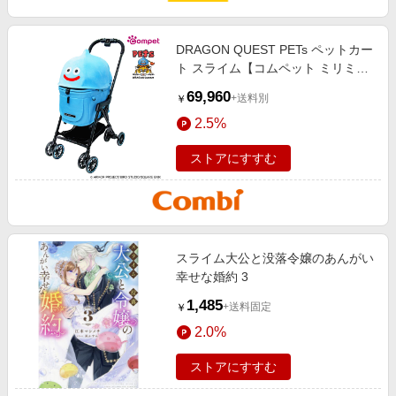
DRAGON QUEST PETs ペットカー
ト スライム【コムペット ミリミリ
キャリー】
69,960
+送料別
￥
2.5%
ストアにすすむ
スライム大公と没落令嬢のあんがい
幸せな婚約 3
1,485
+送料固定
￥
2.0%
ストアにすすむ