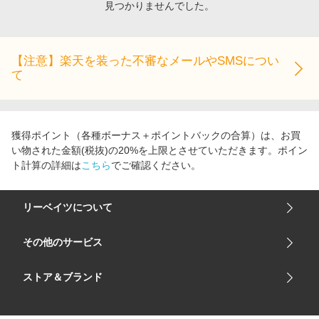
見つかりませんでした。
エンタメ
楽天サービス特集
スポーツ・アウトドア・ゴルフ
旅行特集
インテリア・寝具
【注意】楽天を装った不審なメールやSMSについ
お中元特集2026
て
ペット・花・DIY・車
わくわく夏特集
旅行・レジャー・ホテル予約
とことん買い物チャレンジ
生活・お役立ち
Apple公式サイト×楽天カード分割払い
獲得ポイント（各種ボーナス＋ポイントバックの合算）は、お買
金融・マネー・保険
い物された金額(税抜)の20%を上限とさせていただきます。ポイン
Qoo10メガポ
ト計算の詳細は
こちら
でご確認ください。
デジタルコンテンツ
ビジネス・その他サービス
リーベイツについて
会社概要
その他のサービス
ご利用ガイド
楽天市場
ストア＆ブランド
サイトマップ
楽天モバイル
ユニクロオンラインストア
リーベイツ 公式アプリ