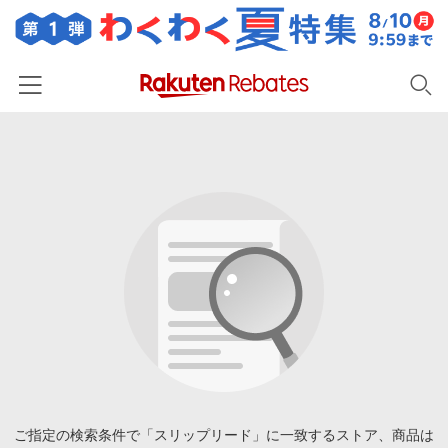
ホーム
カテゴリー一覧
百貨店・総合ECモール
イベント一覧
ファッション・インナー・小物
リーベイツ注目ストア
ヘルプ
食品・スイーツ・お酒
初回購入者限定特典
友達紹介
日用品・キッチン用品
対象ストア新規限定特典
コスメ・健康・医薬品
楽天IDでログイン/会員登録
新着ストアのご紹介
キッズ・ベビー用品
電子書籍特集
家電・PC・スマホ・カメラ
ご指定の検索条件で「スリップリード」に一致するストア、商品は
楽天ペイ導入ストア