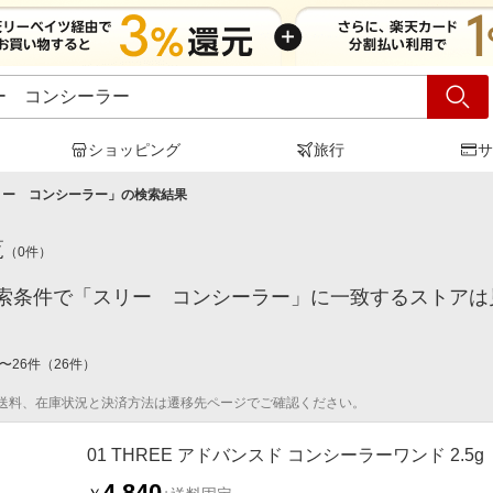
ショッピング
旅行
サ
リー コンシーラー
」の検索結果
覧
（
0
件）
索条件で「スリー コンシーラー」に一致するストアは
〜
26
件
（
26
件）
送料、在庫状況と決済方法は遷移先ページでご確認ください。
01 THREE アドバンスド コンシーラーワンド 2.5g
4,840