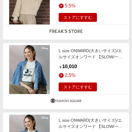
エンタメ
5.5%
female
楽天サービス特集
スポーツ・アウトドア・ゴルフ
旅行特集
ストアにすすむ
インテリア・寝具
わくわく夏特集
ペット・花・DIY・車
とことん買い物チャレンジ
旅行・レジャー・ホテル予約
Apple公式サイト×楽天カード分割払い
L size ONWARD(大きいサイズ)/エ
生活・お役立ち
Qoo10メガポ
ルサイズオンワード 【SLOW/一部
金融・マネー・保険
店舗限定】Mickeyデザイン Tシャ
Samsung ボーナスキャンペーン
10,010
￥
ツ オフホワイト 46
デジタルコンテンツ
週末の高還元 夏の長期版
2.5%
ビジネス・その他サービス
ストアにすすむ
L size ONWARD(大きいサイズ)/エ
ルサイズオンワード 【SLOW/一部