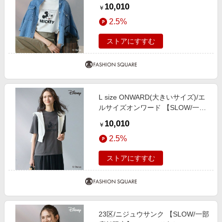
店舗限定】Mickeyデザイン Tシャ
10,010
￥
ツ オフホワイト 44
2.5%
ストアにすすむ
L size ONWARD(大きいサイズ)/エ
ルサイズオンワード 【SLOW/一部
店舗限定】Mickeyデザイン Tシャ
10,010
￥
ツ スチール 46
2.5%
ストアにすすむ
23区/ニジュウサンク 【SLOW/一部