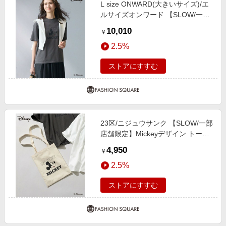
L size ONWARD(大きいサイズ)/エ
ルサイズオンワード 【SLOW/一部
店舗限定】Mickeyデザイン Tシャ
10,010
￥
ツ スチール 44
2.5%
ストアにすすむ
23区/ニジュウサンク 【SLOW/一部
店舗限定】Mickeyデザイン トート
バッグ アイボリー F
4,950
￥
2.5%
ストアにすすむ