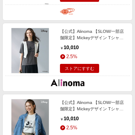
【公式】Alinoma 【SLOW/一部店
舗限定】Mickeyデザイン Tシャツ /
23区/ニジュウサンク / スチール /
10,010
￥
44 / アリノマ / ありのま / 大きいサ
2.5%
イズ / レディース
ストアにすすむ
【公式】Alinoma 【SLOW/一部店
舗限定】Mickeyデザイン Tシャツ /
23区/ニジュウサンク / オフホワイ
10,010
￥
ト / 46 / アリノマ / ありのま / 大き
2.5%
いサイズ / レディース