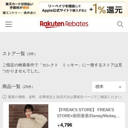
ホーム
ストア一覧
カテゴリー一覧
（
0
件）
ご指定の検索条件で「セレクト ミッキー」に一致するストアは見
百貨店・総合ECモール
イベント一覧
つかりませんでした。
ファッション・インナー・小物
リーベイツ注目ストア
ヘルプ
食品・スイーツ・お酒
商品一覧
（
25
件）
初回購入者限定特典
友達紹介
日用品・キッチン用品
対象ストア新規限定特典
最新の価格、送料、在庫状況と決済方法は遷移先ページでご確認ください。
コスメ・健康・医薬品
楽天IDでログイン/会員登録
新着ストアのご紹介
【FREAK'S STORE】 FREAK'S
キッズ・ベビー用品
STORE×前田亜美/Disney/Mickey
電子書籍特集
Mouse/ミッキーマウス/ケーブル ニ
家電・PC・スマホ・カメラ
4,796
楽天ペイ導入ストア
￥
ット プルオーバー【限定展開】