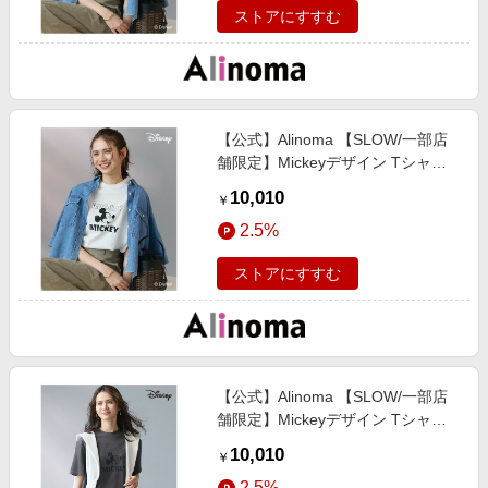
ストアにすすむ
【公式】Alinoma 【SLOW/一部店
舗限定】Mickeyデザイン Tシャツ /
23区/ニジュウサンク / オフホワイ
10,010
￥
ト / 44 / アリノマ / ありのま / 大き
2.5%
いサイズ / レディース
ストアにすすむ
【公式】Alinoma 【SLOW/一部店
舗限定】Mickeyデザイン Tシャツ /
23区/ニジュウサンク / スチール /
10,010
￥
46 / アリノマ / ありのま / 大きいサ
2.5%