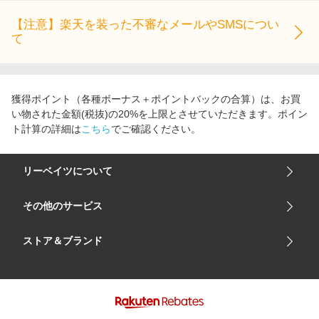
【注意】楽天を装った不審なメールやSMSについ
て
獲得ポイント（各種ボーナス＋ポイントバックの合算）は、お買
い物された金額(税抜)の20%を上限とさせていただきます。ポイン
ト計算の詳細は
こちら
でご確認ください。
リーベイツについて
会社概要
その他のサービス
ご利用ガイド
楽天市場
ストア＆ブランド
サイトマップ
楽天モバイル
ユニクロオンラインストア
リーベイツ 公式アプリ
GU（ジーユー）
リーベイツ ポイントアシスト
資生堂オンラインストア
ヘルプ・お問い合わせ