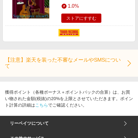
エンタメ
1.0%
楽天サービス特集
スポーツ・アウトドア・ゴルフ
旅行特集
ストアにすすむ
インテリア・寝具
わくわく夏特集
ペット・花・DIY・車
とことん買い物チャレンジ
旅行・レジャー・ホテル予約
Apple公式サイト×楽天カード分割払い
生活・お役立ち
Qoo10メガポ
【注意】楽天を装った不審なメールやSMSについ
金融・マネー・保険
て
Samsung ボーナスキャンペーン
デジタルコンテンツ
週末の高還元 夏の長期版
ビジネス・その他サービス
獲得ポイント（各種ボーナス＋ポイントバックの合算）は、お買
い物された金額(税抜)の20%を上限とさせていただきます。ポイン
ト計算の詳細は
こちら
でご確認ください。
リーベイツについて
会社概要