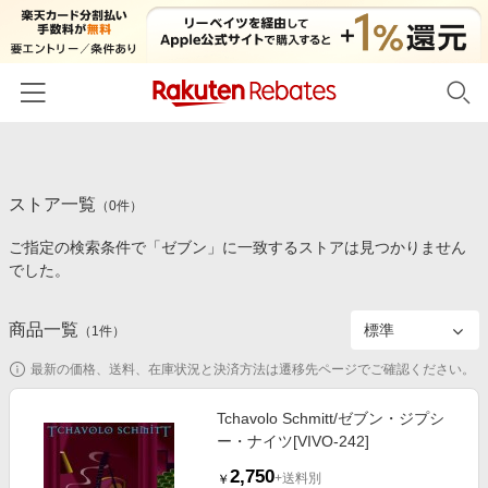
ホーム
ストア一覧
カテゴリー一覧
（
0
件）
ご指定の検索条件で「ゼブン」に一致するストアは見つかりません
百貨店・総合ECモール
イベント一覧
でした。
ファッション・インナー・小物
リーベイツ注目ストア
ヘルプ
食品・スイーツ・お酒
商品一覧
（
1
件）
初回購入者限定特典
友達紹介
日用品・キッチン用品
対象ストア新規限定特典
最新の価格、送料、在庫状況と決済方法は遷移先ページでご確認ください。
コスメ・健康・医薬品
楽天IDでログイン/会員登録
新着ストアのご紹介
Tchavolo Schmitt/ゼブン・ジプシ
キッズ・ベビー用品
ー・ナイツ[VIVO-242]
電子書籍特集
家電・PC・スマホ・カメラ
2,750
楽天ペイ導入ストア
+送料別
￥