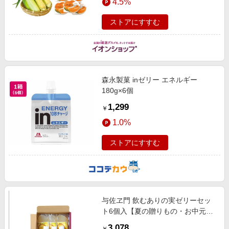
4.5%
＆ご褒美ギフト】
ストアにすすむ
森永製菓 inゼリー エネルギー
180g×6個
1,299
￥
1.0%
ストアにすすむ
与佐ヱ門 飲むありの実ゼリーセッ
ト6個入【夏の贈りもの・お中元】
【MK】 スイーツ
3,078