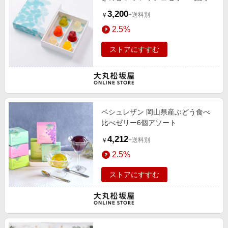
3,200
+送料別
￥
2.5%
ストアにすすむ
ペシュレザン 岡山県産ぶどう食べ
比べゼリー6個アソート
4,212
+送料別
￥
2.5%
ストアにすすむ