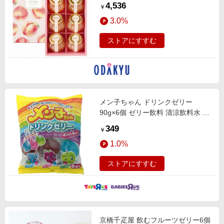
4,536
￥
3.0%
ストアにすすむ
メン子ちゃん ドリンクゼリー
90g×6個 ゼリー飲料 清涼飲料水 お
菓子 サイダー グレープ アップル
349
￥
ぶどう りんご 果物 お菓子 おやつ
1.0%
ゼリー
ストアにすすむ
京橋千疋屋 飲むフルーツゼリー6個