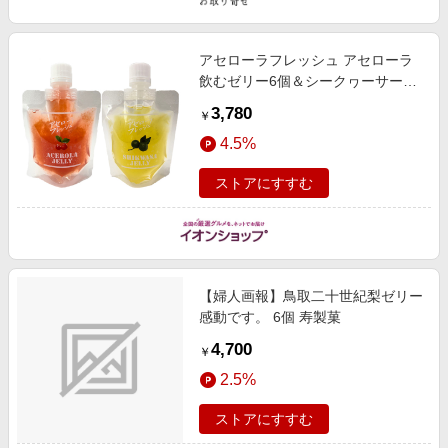
アセローラフレッシュ アセローラ
飲むゼリー6個＆シークヮーサー飲
むゼリー2個セット 130g【フード
3,780
￥
アルチザン】 スイーツ【季節の贈
4.5%
り物＆ご褒美ギフト】
ストアにすすむ
【婦人画報】鳥取二十世紀梨ゼリー
感動です。 6個 寿製菓
4,700
￥
2.5%
ストアにすすむ