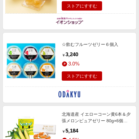
ストアにすすむ
☆飲むフルーツゼリー６個入
3,240
￥
3.0%
ストアにすすむ
北海道産 イエローコーン黄6本＆夕
張メロンピュアゼリー 80g×6個
【お届け期間:8/20(木)〜9/20(日)】
5,184
￥
【MK】 果物・野菜【季節の贈り物