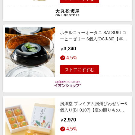
ホテルニューオータニ SATSUKI コ
ーヒーゼリー 6個入[OCJ-30]【年間
ギフト】 スイーツ【季節の贈り物
3,240
￥
＆ご褒美ギフト】
4.5%
ストアにすすむ
房洋堂 プレミアム房州びわゼリー6
個入り[BH0107]【夏の贈りもの・
お中元】【MK】 スイーツ
2,970
￥
4.5%