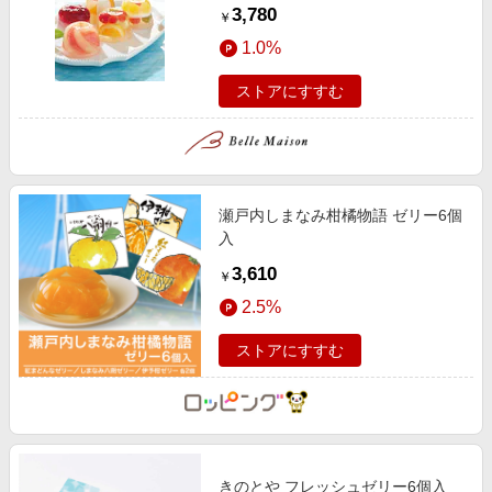
個/8個
3,780
￥
1.0%
ストアにすすむ
瀬戸内しまなみ柑橘物語 ゼリー6個
入
3,610
￥
2.5%
ストアにすすむ
きのとや フレッシュゼリー6個入