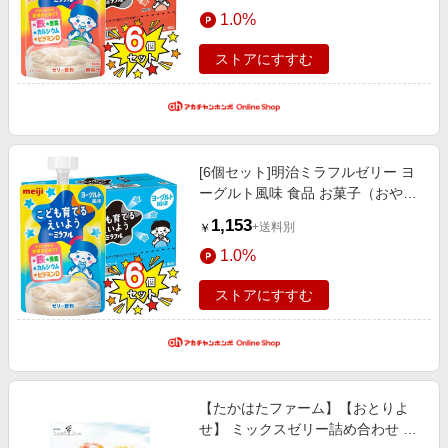
エンタメ
1.0%
楽天サービス特集
スポーツ・アウトドア・ゴルフ
旅行特集
ストアにすすむ
インテリア・寝具
わくわく夏特集
ペット・花・DIY・車
とことん買い物チャレンジ
旅行・レジャー・ホテル予約
Apple公式サイト×楽天カード分割払い
[6個セット]明治ミラフルゼリー ヨ
生活・お役立ち
Qoo10メガポ
ーグルト風味 食品 お菓子（おや
金融・マネー・保険
つ） キッズのお菓子
Samsung ボーナスキャンペーン
1,153
+送料別
￥
デジタルコンテンツ
週末の高還元 夏の長期版
1.0%
ビジネス・その他サービス
ストアにすすむ
【たかはたファーム】【おとりよ
せ】 ミックスゼリー詰め合わせ 6