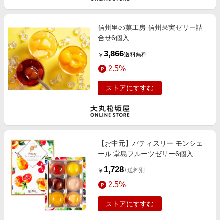
信州里の菓工房 信州果実ゼリー詰
合せ6個入
3,866
送料無料
￥
2.5%
ストアにすすむ
【お中元】パティスリー モンシェ
ール 堂島フルーツゼリー6個入
1,728
+送料別
￥
2.5%
ストアにすすむ