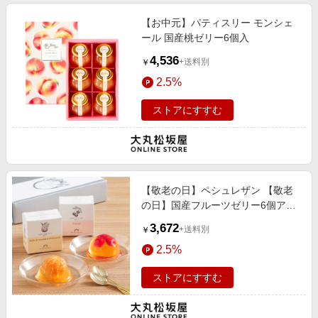
【お中元】パティスリー モンシェ
ール 国産桃ゼリー6個入
4,536
+送料別
￥
2.5%
ストアにすすむ
【敬老の日】ペシュレザン 【敬老
の日】国産フルーツゼリー6個アソ
ート
3,672
+送料別
￥
2.5%
ストアにすすむ