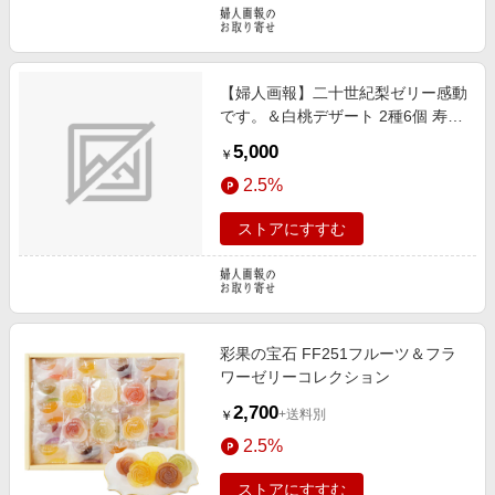
【婦人画報】二十世紀梨ゼリー感動
です。＆白桃デザート 2種6個 寿製
菓
5,000
￥
2.5%
ストアにすすむ
彩果の宝石 FF251フルーツ＆フラ
ワーゼリーコレクション
2,700
+送料別
￥
2.5%
ストアにすすむ