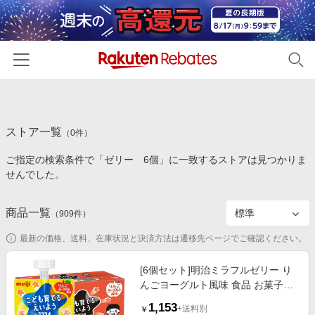
ホーム
ストア一覧
カテゴリー一覧
（
0
件）
ご指定の検索条件で「ゼリー 6個」に一致するストアは見つかりま
百貨店・総合ECモール
イベント一覧
せんでした。
ファッション・インナー・小物
リーベイツ注目ストア
ヘルプ
食品・スイーツ・お酒
商品一覧
（
909
件）
初回購入者限定特典
友達紹介
日用品・キッチン用品
対象ストア新規限定特典
最新の価格、送料、在庫状況と決済方法は遷移先ページでご確認ください。
コスメ・健康・医薬品
楽天IDでログイン/会員登録
新着ストアのご紹介
[6個セット]明治ミラフルゼリー り
キッズ・ベビー用品
んごヨーグルト風味 食品 お菓子
電子書籍特集
（おやつ） キッズのお菓子
家電・PC・スマホ・カメラ
1,153
楽天ペイ導入ストア
+送料別
￥