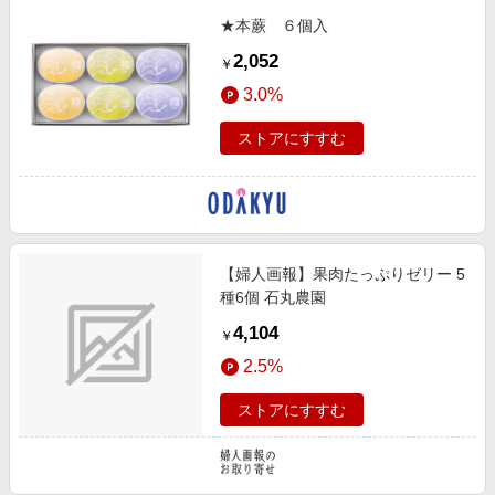
★本蕨 ６個入
2,052
￥
3.0%
ストアにすすむ
【婦人画報】果肉たっぷりゼリー 5
種6個 石丸農園
4,104
￥
2.5%
ストアにすすむ