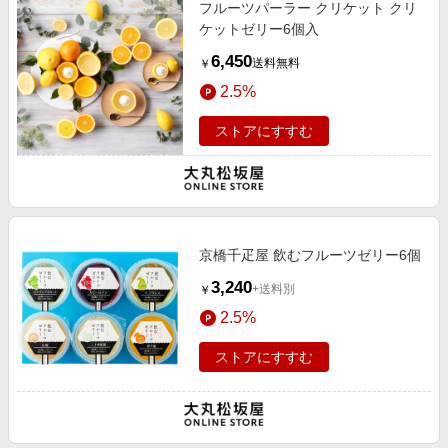
フルーツパーラー クリケット クリ
ケットゼリー6個入
6,450
送料無料
￥
2.5%
ストアにすすむ
京橋千疋屋 飲むフルーツゼリー6個
3,240
+送料別
￥
2.5%
ストアにすすむ