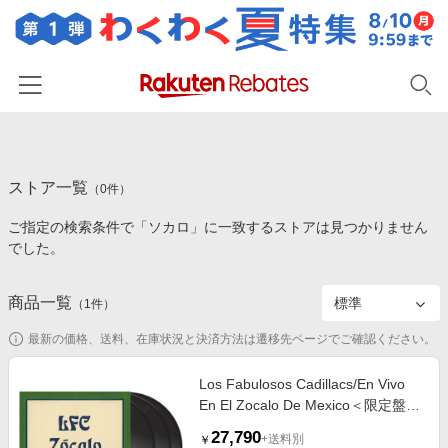
ホーム
ストア一覧
カテゴリー一覧
（
0
件）
ご指定の検索条件で「ソカロ」に一致するストアは見つかりません
百貨店・総合ECモール
イベント一覧
でした。
ファッション・インナー・小物
リーベイツ注目ストア
ヘルプ
食品・スイーツ・お酒
商品一覧
（
1
件）
初回購入者限定特典
友達紹介
日用品・キッチン用品
対象ストア新規限定特典
最新の価格、送料、在庫状況と決済方法は遷移先ページでご確認ください。
コスメ・健康・医薬品
楽天IDでログイン/会員登録
新着ストアのご紹介
Los Fabulosos Cadillacs/En Vivo
キッズ・ベビー用品
En El Zocalo De Mexico＜限定盤＞
電子書籍特集
[198029775211]
家電・PC・スマホ・カメラ
27,790
楽天ペイ導入ストア
+送料別
￥