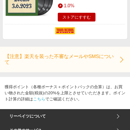
エンタメ
1.0%
楽天サービス特集
スポーツ・アウトドア・ゴルフ
旅行特集
ストアにすすむ
インテリア・寝具
お中元特集2026
ペット・花・DIY・車
わくわく夏特集
旅行・レジャー・ホテル予約
とことん買い物チャレンジ
生活・お役立ち
Apple公式サイト×楽天カード分割払い
【注意】楽天を装った不審なメールやSMSについ
金融・マネー・保険
て
Qoo10メガポ
デジタルコンテンツ
ビジネス・その他サービス
獲得ポイント（各種ボーナス＋ポイントバックの合算）は、お買
い物された金額(税抜)の20%を上限とさせていただきます。ポイン
ト計算の詳細は
こちら
でご確認ください。
リーベイツについて
会社概要