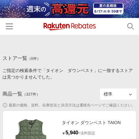
ホーム
ストア一覧
カテゴリー一覧
（
0
件）
ご指定の検索条件で「タイオン ダウンベスト」に一致するストア
百貨店・総合ECモール
イベント一覧
は見つかりませんでした。
ファッション・インナー・小物
リーベイツ注目ストア
ヘルプ
食品・スイーツ・お酒
商品一覧
（
327
件）
初回購入者限定特典
友達紹介
日用品・キッチン用品
対象ストア新規限定特典
最新の価格、送料、在庫状況と決済方法は遷移先ページでご確認ください。
コスメ・健康・医薬品
楽天IDでログイン/会員登録
新着ストアのご紹介
キッズ・ベビー用品
タイオン ダウンベスト TAION
電子書籍特集
5,940
家電・PC・スマホ・カメラ
+送料固定
￥
楽天ペイ導入ストア