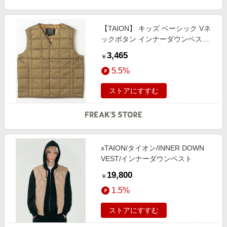
【TAION】 キッズ ベーシック Vネ
ックボタン インナーダウンベスト /
TAION-K001 【限定展開】 male
3,465
￥
5.5%
ストアにすすむ
xTAION/タイオン/INNER DOWN
VEST/インナーダウンベスト
19,800
￥
1.5%
ストアにすすむ