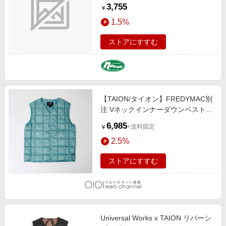
Ｌ ＫＨＡＫＩ TAION-W001
3,755
￥
1.5%
ストアにすすむ
【TAION/タイオン】FREDYMAC別
注 Vネックインナーダウンベスト
サックス
6,985
+送料固定
￥
2.5%
ストアにすすむ
Universal Works x TAION リバーシ