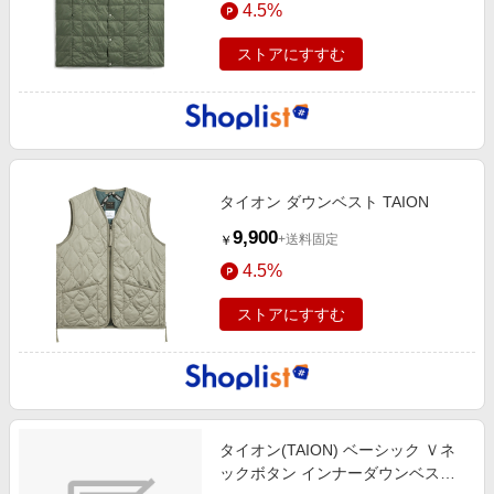
4.5%
エンタメ
楽天サービス特集
スポーツ・アウトドア・ゴルフ
ストアにすすむ
旅行特集
インテリア・寝具
わくわく夏特集
ペット・花・DIY・車
とことん買い物チャレンジ
旅行・レジャー・ホテル予約
Apple公式サイト×楽天カード分割払い
生活・お役立ち
タイオン ダウンベスト TAION
Qoo10メガポ
金融・マネー・保険
9,900
+送料固定
￥
Samsung ボーナスキャンペーン
デジタルコンテンツ
4.5%
週末の高還元 夏の長期版
ビジネス・その他サービス
ストアにすすむ
タイオン(TAION) ベーシック Ｖネ
ックボタン インナーダウンベスト