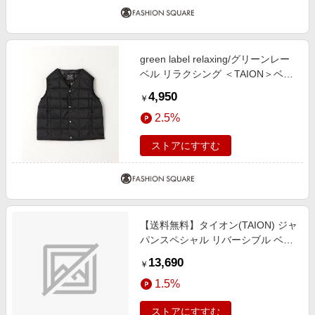
green label relaxing/グリーンレー
ベル リラクシング ＜TAION＞ベー
シック Vネックボタン インナーダ
4,950
￥
ウンベスト / キッズ 110cm-130cm
2.5%
BLACK 130cm
ストアにすすむ
【送料無料】タイオン(TAION) ジャ
パンスペシャル リバーシブル ベト
ジャン刺繍 ダウンベスト Ｍ ＩＮＤ
13,690
￥
ＩＧＯ ＤＥＮＩＭ×ＢＬＡＣＫ
1.5%
TAION-V09JS-2
ストアにすすむ