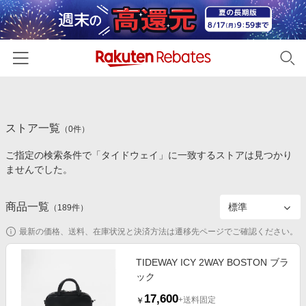
ホーム
ストア一覧
カテゴリー一覧
（
0
件）
ご指定の検索条件で「タイドウェイ」に一致するストアは見つかり
百貨店・総合ECモール
イベント一覧
ませんでした。
ファッション・インナー・小物
リーベイツ注目ストア
ヘルプ
食品・スイーツ・お酒
商品一覧
（
189
件）
初回購入者限定特典
友達紹介
日用品・キッチン用品
対象ストア新規限定特典
最新の価格、送料、在庫状況と決済方法は遷移先ページでご確認ください。
コスメ・健康・医薬品
楽天IDでログイン/会員登録
新着ストアのご紹介
TIDEWAY ICY 2WAY BOSTON ブラ
キッズ・ベビー用品
ック
電子書籍特集
家電・PC・スマホ・カメラ
17,600
楽天ペイ導入ストア
+送料固定
￥