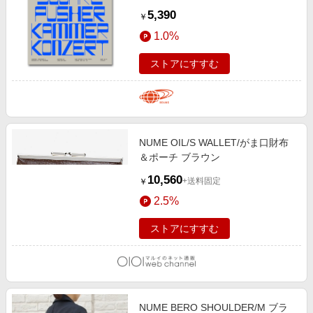
Warp Records〉 音楽・本 MEN
5,390
￥
RECORD ONE SIZE
1.0%
ストアにすすむ
NUME OIL/S WALLET/がま口財布
＆ポーチ ブラウン
10,560
+送料固定
￥
2.5%
ストアにすすむ
NUME BERO SHOULDER/M ブラ