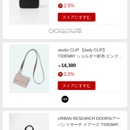
エンタメ
2.5%
楽天サービス特集
スポーツ・アウトドア・ゴルフ
旅行特集
ストアにすすむ
インテリア・寝具
わくわく夏特集
ペット・花・DIY・車
とことん買い物チャレンジ
旅行・レジャー・ホテル予約
Apple公式サイト×楽天カード分割払い
studio CLIP 【daily CLIP】
生活・お役立ち
Qoo10メガポ
TIDEWAY ショルダー財布 ピンク
金融・マネー・保険
FREE ＤＣウェア服飾 スタジオク
Samsung ボーナスキャンペーン
14,300
￥
リップ 106227 and ST アンドエス
デジタルコンテンツ
週末の高還元 夏の長期版
2.0%
ティ（旧ドットエスティ）
ビジネス・その他サービス
ストアにすすむ
URBAN RESEARCH DOORS/アー
バンリサーチ ドアーズ TIDEWAY