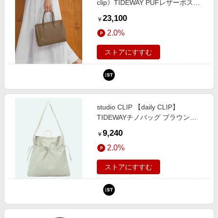
clip》TIDEWAY PUFレザーボスト
ンバッグ ブロンズ FREE Ｎａｔｕ
23,100
￥
ｒａｌ ｂｙ ＣＬＩＰ スタジオクリ
2.0%
ップ 291343 and ST アンドエステ
ィ（旧ドットエスティ）
ストアにすすむ
studio CLIP 【daily CLIP】
TIDEWAYチノバッグ ブラウン
FREE ＤＣウェア服飾 スタジオク
9,240
￥
リップ 113940 and ST アンドエス
2.0%
ティ（旧ドットエスティ）
ストアにすすむ