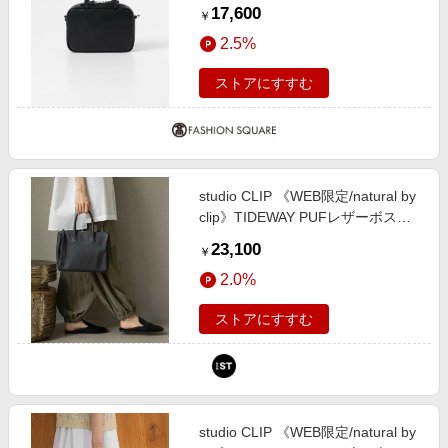
ICY 2WAY BOSTON ブラック Free
17,600
￥
2.5%
ストアにすすむ
studio CLIP 《WEB限定/natural by
clip》TIDEWAY PUFレザーボスト
ンバッグ シルバー FREE Ｎａｔｕ
23,100
￥
ｒａｌ ｂｙ ＣＬＩＰ スタジオクリ
2.0%
ップ 291343 and ST アンドエステ
ィ（旧ドットエスティ）
ストアにすすむ
studio CLIP 《WEB限定/natural by