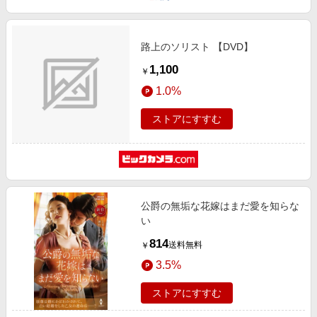
路上のソリスト 【DVD】
1,100
￥
1.0%
ストアにすすむ
公爵の無垢な花嫁はまだ愛を知らな
い
814
送料無料
￥
3.5%
ストアにすすむ