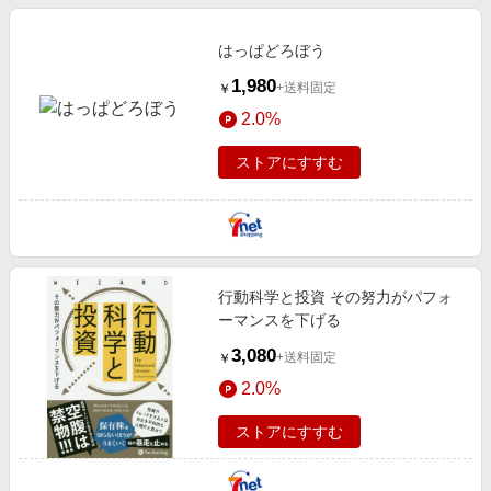
はっぱどろぼう
1,980
+送料固定
￥
2.0%
ストアにすすむ
行動科学と投資 その努力がパフォ
ーマンスを下げる
3,080
+送料固定
￥
2.0%
ストアにすすむ