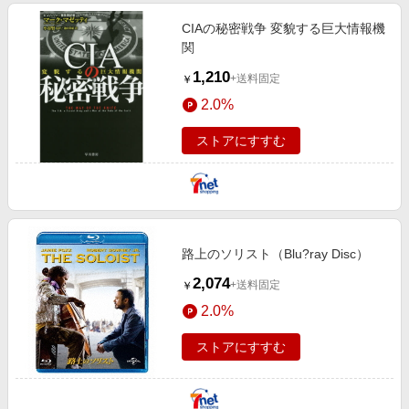
CIAの秘密戦争 変貌する巨大情報機
関
1,210
+送料固定
￥
2.0%
ストアにすすむ
路上のソリスト（Blu?ray Disc）
2,074
+送料固定
￥
2.0%
ストアにすすむ