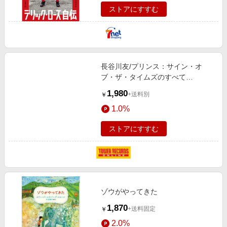
ストアにすすむ
長谷川友/プリンス：サイン・オ
ブ・ザ・タイムズのすべて
[9784401649655]
1,980
+送料別
￥
1.0%
ストアにすすむ
ゾウがやってきた
1,870
+送料固定
￥
2.0%