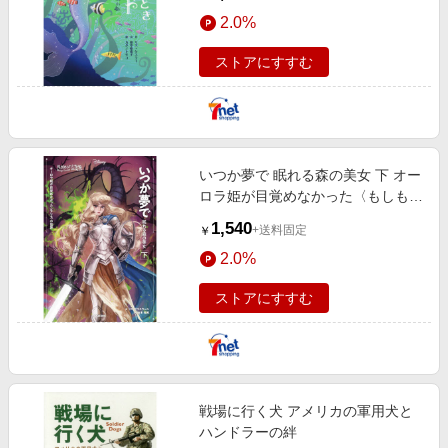
2.0%
ストアにすすむ
いつか夢で 眠れる森の美女 下 オー
ロラ姫が目覚めなかった〈もしも〉
の世界
1,540
+送料固定
￥
2.0%
ストアにすすむ
戦場に行く犬 アメリカの軍用犬と
ハンドラーの絆