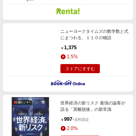
ニューヨークタイムズの数学数と式
にまつわる、１１０の物語
1,375
￥
1.5%
ストアにすすむ
世界経済の新リスク 最強の論客が
語る「英離脱後」の新常識
997
+送料固定
￥
2.0%