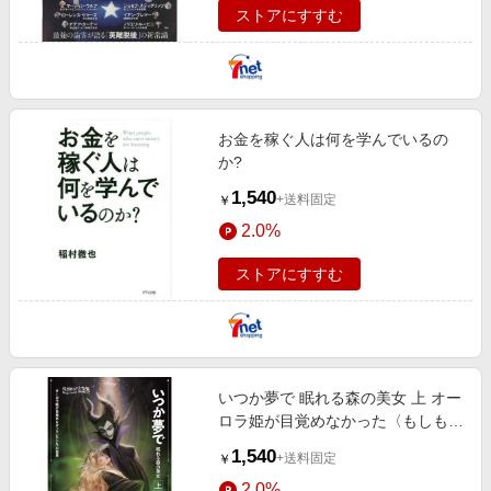
ストアにすすむ
お金を稼ぐ人は何を学んでいるの
か?
1,540
+送料固定
￥
2.0%
ストアにすすむ
いつか夢で 眠れる森の美女 上 オー
ロラ姫が目覚めなかった〈もしも〉
の世界
1,540
+送料固定
￥
2.0%