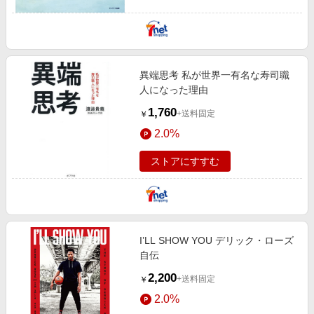
異端思考 私が世界一有名な寿司職
人になった理由
1,760
+送料固定
￥
2.0%
ストアにすすむ
I’LL SHOW YOU デリック・ローズ
自伝
2,200
+送料固定
￥
2.0%