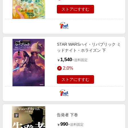
ストアにすすむ
STAR WARSハイ・リパブリック ミ
ッドナイト・ホライズン 下
1,540
+送料固定
￥
2.0%
ストアにすすむ
告発者 下巻
990
+送料固定
￥