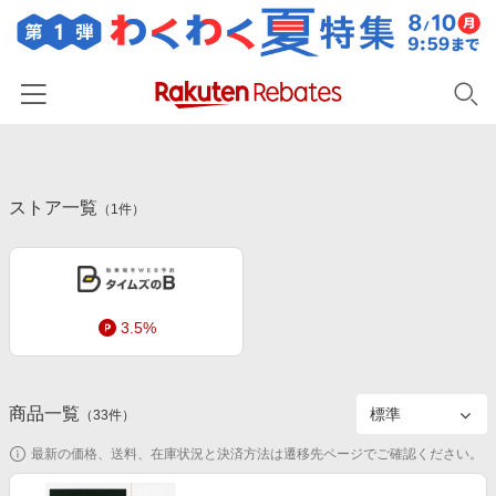
ホーム
ストア一覧
カテゴリー一覧
（
1
件）
百貨店・総合ECモール
イベント一覧
ファッション・インナー・小物
リーベイツ注目ストア
ヘルプ
食品・スイーツ・お酒
3.5%
初回購入者限定特典
友達紹介
日用品・キッチン用品
対象ストア新規限定特典
コスメ・健康・医薬品
楽天IDでログイン/会員登録
新着ストアのご紹介
商品一覧
（
33
件）
キッズ・ベビー用品
電子書籍特集
最新の価格、送料、在庫状況と決済方法は遷移先ページでご確認ください。
家電・PC・スマホ・カメラ
楽天ペイ導入ストア