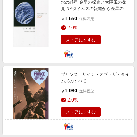
水の惑星 金星の探査と太陽風の発
エンタメ
楽天サービス特集
見 NYタイムズの報道から金星の真
スポーツ・アウトドア・ゴルフ
相を読み解く
旅行特集
1,650
+送料固定
￥
インテリア・寝具
お中元特集2026
2.0%
ペット・花・DIY・車
わくわく夏特集
ストアにすすむ
旅行・レジャー・ホテル予約
とことん買い物チャレンジ
生活・お役立ち
Apple公式サイト×楽天カード分割払い
金融・マネー・保険
Qoo10メガポ
デジタルコンテンツ
プリンス：サイン・オブ・ザ・タイ
ムズのすべて
ビジネス・その他サービス
1,980
+送料固定
￥
2.0%
ストアにすすむ