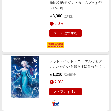
瀬尾和紀/モダン・タイムズの妙巧
[VTS-18]
3,300
+送料別
￥
1.0%
ストアにすすむ
レット・イット・ゴー エルサとア
ナがおたがいを知らずに育った〈も
しも〉の世界 上
1,210
+送料固定
￥
2.0%
ストアにすすむ