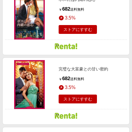
682
送料無料
￥
3.5%
ストアにすすむ
完璧な大富豪との甘い密約
682
送料無料
￥
3.5%
ストアにすすむ