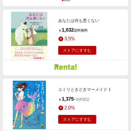
あなたは何も悪くない
1,032
送料無料
￥
3.5%
ストアにすすむ
エミリときどきマーメイド 1
1,375
+送料固定
￥
2.0%
ストアにすすむ