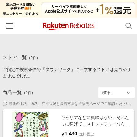
ホーム
ストア一覧
カテゴリー一覧
（
0
件）
ご指定の検索条件で「タウンワーク」に一致するストアは見つかり
百貨店・総合ECモール
イベント一覧
ませんでした。
ファッション・インナー・小物
リーベイツ注目ストア
ヘルプ
食品・スイーツ・お酒
商品一覧
（
1
件）
初回購入者限定特典
友達紹介
日用品・キッチン用品
対象ストア新規限定特典
最新の価格、送料、在庫状況と決済方法は遷移先ページでご確認ください。
コスメ・健康・医薬品
楽天IDでログイン/会員登録
新着ストアのご紹介
キャリアなどに興味はない。それな
キッズ・ベビー用品
りに稼げて、ストレスフリーなら、
電子書籍特集
それがいいのだ！
家電・PC・スマホ・カメラ
1,430
楽天ペイ導入ストア
+送料固定
￥