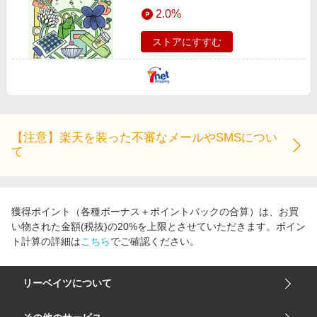
エンタメ
2.0%
楽天サービス特集
スポーツ・アウトドア・ゴルフ
旅行特集
ストアにすすむ
インテリア・寝具
わくわく夏特集
ペット・花・DIY・車
とことん買い物チャレンジ
旅行・レジャー・ホテル予約
Apple公式サイト×楽天カード分割払い
生活・お役立ち
Qoo10メガポ
【注意】楽天を装った不審なメールやSMSについ
金融・マネー・保険
て
Samsung ボーナスキャンペーン
デジタルコンテンツ
週末の高還元 夏の長期版
ビジネス・その他サービス
獲得ポイント（各種ボーナス＋ポイントバックの合算）は、お買
い物された金額(税抜)の20%を上限とさせていただきます。ポイン
ト計算の詳細は
こちら
でご確認ください。
リーベイツについて
会社概要