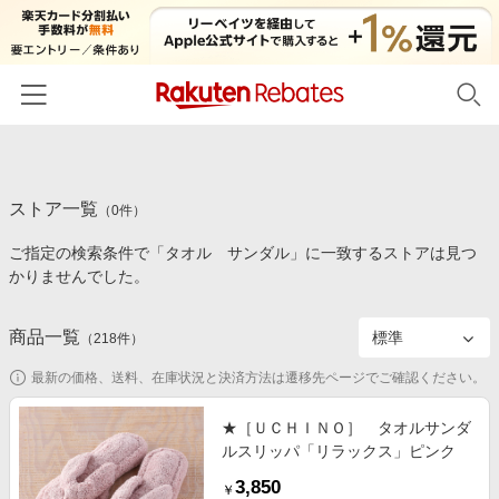
ホーム
ストア一覧
カテゴリー一覧
（
0
件）
ご指定の検索条件で「タオル サンダル」に一致するストアは見つ
百貨店・総合ECモール
イベント一覧
かりませんでした。
ファッション・インナー・小物
リーベイツ注目ストア
ヘルプ
食品・スイーツ・お酒
商品一覧
（
218
件）
初回購入者限定特典
友達紹介
日用品・キッチン用品
対象ストア新規限定特典
最新の価格、送料、在庫状況と決済方法は遷移先ページでご確認ください。
コスメ・健康・医薬品
楽天IDでログイン/会員登録
新着ストアのご紹介
★［ＵＣＨＩＮＯ］ タオルサンダ
キッズ・ベビー用品
ルスリッパ「リラックス」ピンク
電子書籍特集
家電・PC・スマホ・カメラ
3,850
楽天ペイ導入ストア
￥