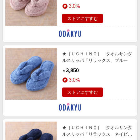
エンタメ
3.0%
楽天サービス特集
スポーツ・アウトドア・ゴルフ
旅行特集
ストアにすすむ
インテリア・寝具
わくわく夏特集
ペット・花・DIY・車
とことん買い物チャレンジ
旅行・レジャー・ホテル予約
Apple公式サイト×楽天カード分割払い
★［ＵＣＨＩＮＯ］ タオルサンダ
生活・お役立ち
Qoo10メガポ
ルスリッパ「リラックス」ブルー
金融・マネー・保険
Samsung ボーナスキャンペーン
3,850
￥
デジタルコンテンツ
週末の高還元 夏の長期版
3.0%
ビジネス・その他サービス
ストアにすすむ
★［ＵＣＨＩＮＯ］ タオルサンダ
ルスリッパ「リラックス」ネイビー