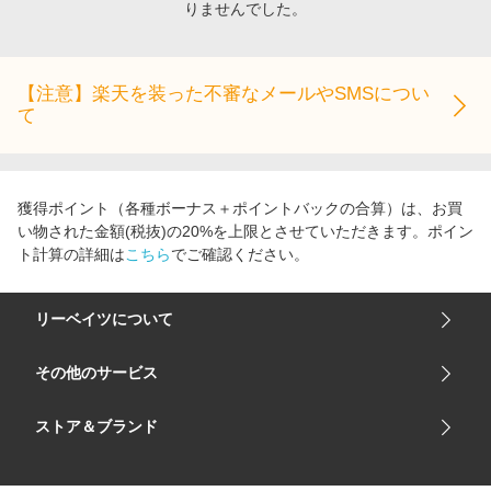
りませんでした。
エンタメ
楽天サービス特集
スポーツ・アウトドア・ゴルフ
旅行特集
インテリア・寝具
【注意】楽天を装った不審なメールやSMSについ
わくわく夏特集
て
ペット・花・DIY・車
とことん買い物チャレンジ
旅行・レジャー・ホテル予約
Apple公式サイト×楽天カード分割払い
生活・お役立ち
Qoo10メガポ
獲得ポイント（各種ボーナス＋ポイントバックの合算）は、お買
金融・マネー・保険
い物された金額(税抜)の20%を上限とさせていただきます。ポイン
Samsung ボーナスキャンペーン
ト計算の詳細は
こちら
でご確認ください。
デジタルコンテンツ
週末の高還元 夏の長期版
ビジネス・その他サービス
リーベイツについて
会社概要
その他のサービス
ご利用ガイド
楽天市場
ストア＆ブランド
サイトマップ
楽天モバイル
ユニクロオンラインストア
リーベイツ 公式アプリ