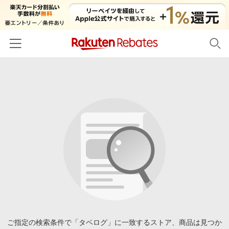
ホーム
カテゴリー一覧
百貨店・総合ECモール
イベント一覧
ファッション・インナー・小物
リーベイツ注目ストア
ヘルプ
食品・スイーツ・お酒
初回購入者限定特典
友達紹介
日用品・キッチン用品
対象ストア新規限定特典
コスメ・健康・医薬品
楽天IDでログイン/会員登録
新着ストアのご紹介
キッズ・ベビー用品
電子書籍特集
家電・PC・スマホ・カメラ
ご指定の検索条件で「タベログ」に一致するストア、商品は見つか
楽天ペイ導入ストア