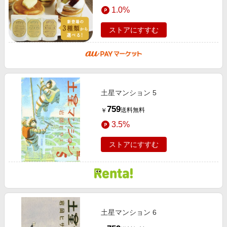
エンタメ
1.0%
チ
楽天サービス特集
スポーツ・アウトドア・ゴルフ
旅行特集
ストアにすすむ
インテリア・寝具
わくわく夏特集
ペット・花・DIY・車
とことん買い物チャレンジ
旅行・レジャー・ホテル予約
Apple公式サイト×楽天カード分割払い
生活・お役立ち
土星マンション 5
Qoo10メガポ
金融・マネー・保険
759
送料無料
￥
Samsung ボーナスキャンペーン
デジタルコンテンツ
3.5%
週末の高還元 夏の長期版
ビジネス・その他サービス
ストアにすすむ
土星マンション 6