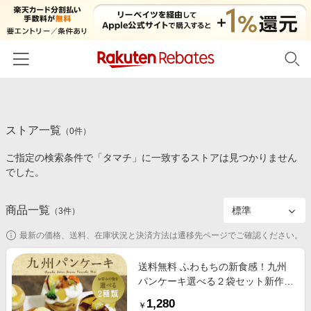
ホーム
ストア一覧
カテゴリー一覧
（
0
件）
ご指定の検索条件で「タマチ」に一致するストアは見つかりません
百貨店・総合ECモール
イベント一覧
でした。
ファッション・インナー・小物
リーベイツ注目ストア
ヘルプ
食品・スイーツ・お酒
商品一覧
（
3
件）
初回購入者限定特典
友達紹介
日用品・キッチン用品
対象ストア新規限定特典
最新の価格、送料、在庫状況と決済方法は遷移先ページでご確認ください。
コスメ・健康・医薬品
楽天IDでログイン/会員登録
新着ストアのご紹介
送料無料 ふわもちの新食感！九州
キッズ・ベビー用品
パンケーキ選べる２袋セット新作登
電子書籍特集
場とともにバターミルク、ベジタブ
家電・PC・スマホ・カメラ
1,280
楽天ペイ導入ストア
￥
ル、さつまいもから選べます タマ