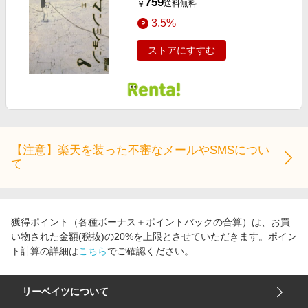
759
送料無料
￥
3.5%
ストアにすすむ
【注意】楽天を装った不審なメールやSMSについ
て
獲得ポイント（各種ボーナス＋ポイントバックの合算）は、お買
い物された金額(税抜)の20%を上限とさせていただきます。ポイン
ト計算の詳細は
こちら
でご確認ください。
リーベイツについて