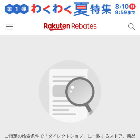
ホーム
カテゴリー一覧
百貨店・総合ECモール
イベント一覧
ファッション・インナー・小物
リーベイツ注目ストア
ヘルプ
食品・スイーツ・お酒
初回購入者限定特典
友達紹介
日用品・キッチン用品
対象ストア新規限定特典
コスメ・健康・医薬品
楽天IDでログイン/会員登録
新着ストアのご紹介
キッズ・ベビー用品
電子書籍特集
家電・PC・スマホ・カメラ
ご指定の検索条件で「ダイレクトショプ」に一致するストア、商品
楽天ペイ導入ストア