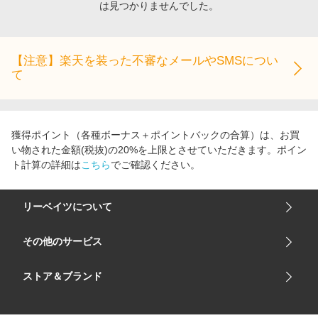
は見つかりませんでした。
エンタメ
楽天サービス特集
スポーツ・アウトドア・ゴルフ
旅行特集
インテリア・寝具
【注意】楽天を装った不審なメールやSMSについ
お中元特集2026
て
ペット・花・DIY・車
わくわく夏特集
旅行・レジャー・ホテル予約
とことん買い物チャレンジ
生活・お役立ち
Apple公式サイト×楽天カード分割払い
獲得ポイント（各種ボーナス＋ポイントバックの合算）は、お買
金融・マネー・保険
い物された金額(税抜)の20%を上限とさせていただきます。ポイン
Qoo10メガポ
ト計算の詳細は
こちら
でご確認ください。
デジタルコンテンツ
ビジネス・その他サービス
リーベイツについて
会社概要
その他のサービス
ご利用ガイド
楽天市場
ストア＆ブランド
サイトマップ
楽天モバイル
ユニクロオンラインストア
リーベイツ 公式アプリ