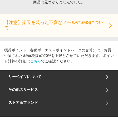
商品は見つかりませんでした。
エンタメ
楽天サービス特集
スポーツ・アウトドア・ゴルフ
旅行特集
インテリア・寝具
【注意】楽天を装った不審なメールやSMSについ
お中元特集2026
て
ペット・花・DIY・車
わくわく夏特集
旅行・レジャー・ホテル予約
とことん買い物チャレンジ
生活・お役立ち
Apple公式サイト×楽天カード分割払い
獲得ポイント（各種ボーナス＋ポイントバックの合算）は、お買
金融・マネー・保険
い物された金額(税抜)の20%を上限とさせていただきます。ポイン
Qoo10メガポ
ト計算の詳細は
こちら
でご確認ください。
デジタルコンテンツ
ビジネス・その他サービス
リーベイツについて
会社概要
その他のサービス
ご利用ガイド
楽天市場
ストア＆ブランド
サイトマップ
楽天モバイル
ユニクロオンラインストア
リーベイツ 公式アプリ