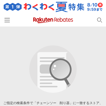
ホーム
カテゴリー一覧
百貨店・総合ECモール
イベント一覧
ファッション・インナー・小物
リーベイツ注目ストア
ヘルプ
食品・スイーツ・お酒
初回購入者限定特典
友達紹介
日用品・キッチン用品
対象ストア新規限定特典
コスメ・健康・医薬品
楽天IDでログイン/会員登録
新着ストアのご紹介
キッズ・ベビー用品
電子書籍特集
家電・PC・スマホ・カメラ
ご指定の検索条件で「チェーンソー 削り器」に一致するストア、
楽天ペイ導入ストア