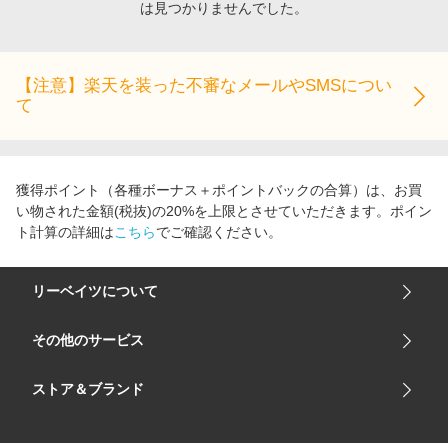
は見つかりませんでした。
エンタメ
楽天サービス特集
スポーツ・アウトドア・ゴルフ
旅行特集
インテリア・寝具
【注意】楽天を装った不審なメールやSMSについ
お中元特集2026
て
ペット・花・DIY・車
わくわく夏特集
旅行・レジャー・ホテル予約
とことん買い物チャレンジ
生活・お役立ち
Apple公式サイト×楽天カード分割払い
獲得ポイント（各種ボーナス＋ポイントバックの合算）は、お買
金融・マネー・保険
い物された金額(税抜)の20%を上限とさせていただきます。ポイン
Qoo10メガポ
ト計算の詳細は
こちら
でご確認ください。
デジタルコンテンツ
ビジネス・その他サービス
リーベイツについて
会社概要
その他のサービス
ご利用ガイド
楽天市場
ストア＆ブランド
サイトマップ
楽天モバイル
ユニクロオンラインストア
リーベイツ 公式アプリ