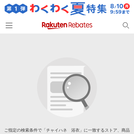
ホーム
カテゴリー一覧
百貨店・総合ECモール
イベント一覧
ファッション・インナー・小物
リーベイツ注目ストア
ヘルプ
食品・スイーツ・お酒
初回購入者限定特典
友達紹介
日用品・キッチン用品
対象ストア新規限定特典
コスメ・健康・医薬品
楽天IDでログイン/会員登録
新着ストアのご紹介
キッズ・ベビー用品
電子書籍特集
家電・PC・スマホ・カメラ
ご指定の検索条件で「チャイハネ 浴衣」に一致するストア、商品
楽天ペイ導入ストア