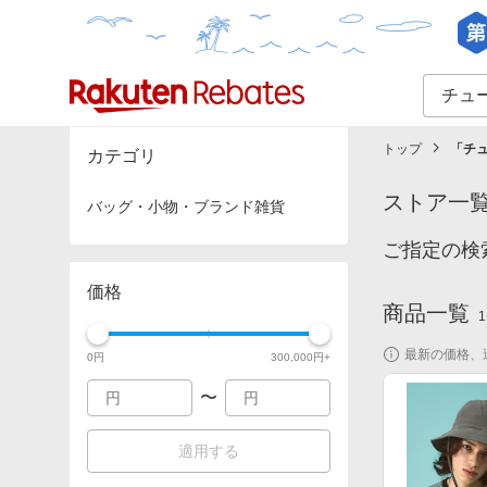
カテゴリー一覧
イベント一覧
トップ
「
チ
カテゴリ
ストア一
バッグ・小物・ブランド雑貨
ご指定の検
価格
商品一覧
1
最新の価格、
0
円
300,000
円+
〜
適用する