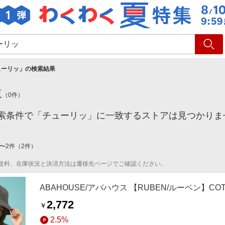
ショッピング
旅行
サ
ューリッ
」の検索結果
覧
（
0
件）
索条件で「チューリッ」に一致するストアは見つかりま
〜
2
件
（
2
件）
送料、在庫状況と決済方法は遷移先ページでご確認ください。
ABAHOUSE/アバハウス 【RUBEN/ルーベン】COTT
2,772
￥
2.5%