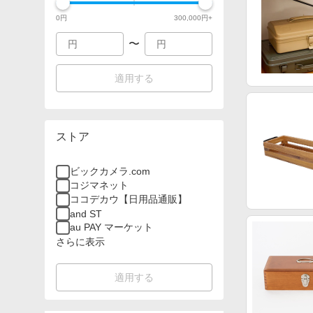
0
円
300,000
円+
〜
適用する
ストア
ビックカメラ.com
コジマネット
ココデカウ【日用品通販】
and ST
au PAY マーケット
さらに表示
適用する