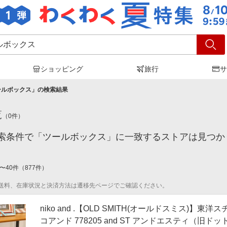
ショッピング
旅行
サ
ールボックス
」の検索結果
覧
（
0
件）
索条件で「ツールボックス」に一致するストアは見つか
〜
40
件
（
877
件）
送料、在庫状況と決済方法は遷移先ページでご確認ください。
niko and .【OLD SMITH(オールドスミス)】東洋
コアンド 778205 and ST アンドエスティ（旧ド