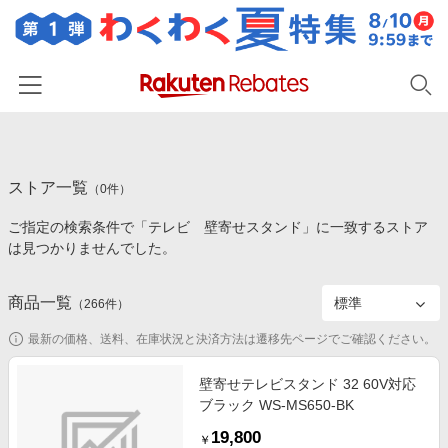
ホーム
ストア一覧
カテゴリー一覧
（
0
件）
ご指定の検索条件で「テレビ 壁寄せスタンド」に一致するストア
百貨店・総合ECモール
イベント一覧
は見つかりませんでした。
ファッション・インナー・小物
リーベイツ注目ストア
ヘルプ
食品・スイーツ・お酒
商品一覧
（
266
件）
初回購入者限定特典
友達紹介
日用品・キッチン用品
対象ストア新規限定特典
最新の価格、送料、在庫状況と決済方法は遷移先ページでご確認ください。
コスメ・健康・医薬品
楽天IDでログイン/会員登録
新着ストアのご紹介
壁寄せテレビスタンド 32 60V対応
キッズ・ベビー用品
ブラック WS-MS650-BK
電子書籍特集
家電・PC・スマホ・カメラ
19,800
楽天ペイ導入ストア
￥