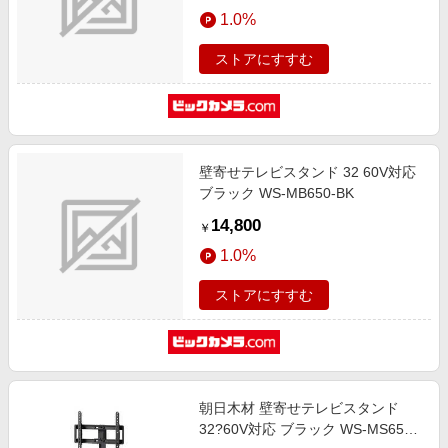
エンタメ
1.0%
楽天サービス特集
スポーツ・アウトドア・ゴルフ
旅行特集
ストアにすすむ
インテリア・寝具
お中元特集2026
ペット・花・DIY・車
わくわく夏特集
旅行・レジャー・ホテル予約
とことん買い物チャレンジ
壁寄せテレビスタンド 32 60V対応
生活・お役立ち
Apple公式サイト×楽天カード分割払い
ブラック WS-MB650-BK
金融・マネー・保険
Qoo10メガポ
14,800
￥
デジタルコンテンツ
1.0%
ビジネス・その他サービス
ストアにすすむ
朝日木材 壁寄せテレビスタンド
32?60V対応 ブラック WS-MS650-