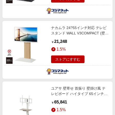
ナカムラ 24?55インチ対応 テレビ
スタンド WALL V3COMPACT (壁寄
せタイプ) ホワイトオーク
21,248
￥
WLTVR5232
1.5%
ストアにすすむ
ユアサ 壁寄せ 首振り 壁掛け風 テ
レビボード ハイタイプ 65インチ対
応 テレビ台 VESA規格対応 リモコ
65,841
￥
ン付き YUASA ホワイトxナチュラ
1.5%
ル木目調 LLT-7545G-LBW