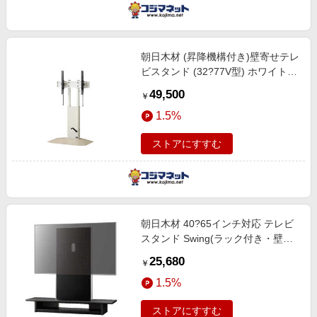
朝日木材 (昇降機構付き)壁寄せテレ
ビスタンド (32?77V型) ホワイト
WS-PG750-WN
49,500
￥
1.5%
ストアにすすむ
朝日木材 40?65インチ対応 テレビ
スタンド Swing(ラック付き・壁寄
せタイプ) アッシュグレイ木目 AS-
25,680
￥
WG1200-AG
1.5%
ストアにすすむ