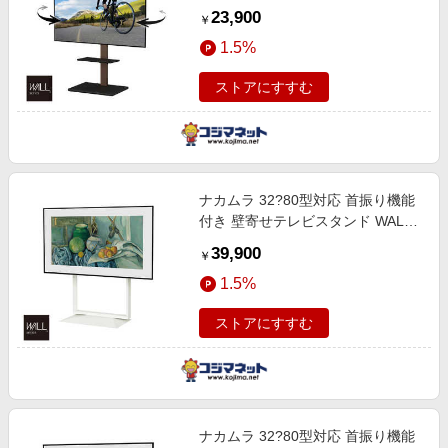
WALL ウォール スリムスタンド ウ
23,900
￥
ォールナット WLTV65238
1.5%
ストアにすすむ
ナカムラ 32?80型対応 首振り機能
付き 壁寄せテレビスタンド WALL
FRAMESTAND サテンホワイト
39,900
￥
WLTV45111
1.5%
ストアにすすむ
ナカムラ 32?80型対応 首振り機能