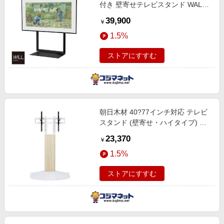
付き 壁寄せテレビスタンド WALL
FRAMESTAND サテンブラック
39,900
￥
WLTV45119
1.5%
ストアにすすむ
朝日木材 40?77インチ対応 テレビ
スタンド (壁寄せ・ハイタイプ) ナ
チュラル木目＆ホワイト WS-B840-
23,370
￥
NA
1.5%
ストアにすすむ