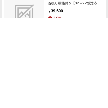
首振り機能付き【32~77V型対応】
ダークブラウン WS-RS750-DB
39,600
￥
1.0%
ストアにすすむ
朝日木材 スイーベル機構付き壁寄
せスタンド 首振り機能付き(32?
77V型対応) ホワイト WS-RS750-
39,600
￥
WN
1.5%
ストアにすすむ