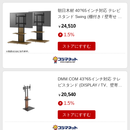
朝日木材 40?65インチ対応 テレビ
スタンド Swing (棚付き / 壁寄せ /
自立タイプ) ウォールナット木目
24,510
￥
AS-WB850
1.5%
ストアにすすむ
DMM.COM 43?65インチ対応 テレ
ビスタンド (DISPLAY / TV、壁寄せ
タイプ) DKS-LSW7
20,540
￥
1.5%
ストアにすすむ