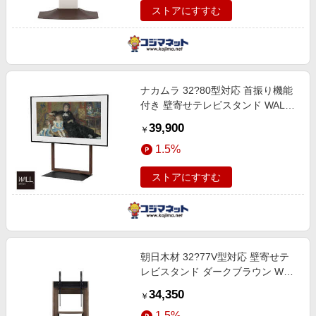
ストアにすすむ
ナカムラ 32?80型対応 首振り機能
付き 壁寄せテレビスタンド WALL
FRAMESTAND ウォールナット
39,900
￥
WLTV45238
1.5%
ストアにすすむ
朝日木材 32?77V型対応 壁寄せテ
レビスタンド ダークブラウン WS-
H800DB
34,350
￥
1.5%