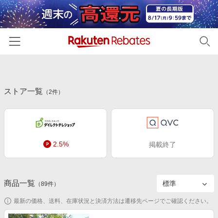
ホーム
ストア一覧
カテゴリー一覧
（
2
件）
百貨店・総合ECモール
イベント一覧
ファッション・インナー・小物
リーベイツ注目ストア
ヘルプ
食品・スイーツ・お酒
2.5%
掲載終了
初回購入者限定特典
友達紹介
日用品・キッチン用品
対象ストア新規限定特典
コスメ・健康・医薬品
楽天IDでログイン/会員登録
新着ストアのご紹介
商品一覧
（
89
件）
キッズ・ベビー用品
電子書籍特集
最新の価格、送料、在庫状況と決済方法は遷移先ページでご確認ください。
家電・PC・スマホ・カメラ
楽天ペイ導入ストア