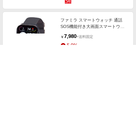
ファミラ スマートウォッチ 通話
SOS機能付き大画面スマートウォ
ッチ ACアダプター付き ラッピング
7,980
+送料固定
￥
無し
5.0%
ストアにすすむ
ファミラ 接触冷感ボクサーパンツ
さわやか安心接触冷感ボクサーパン
ツ サイドガードプラス 大吸収タイ
9,980
+送料固定
￥
プ M
5.0%
ストアにすすむ