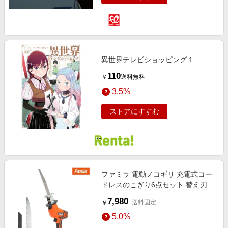
異世界テレビショッピング 1
110
送料無料
￥
3.5%
ストアにすすむ
ファミラ 電動ノコギリ 充電式コー
ドレスのこぎり6点セット 替え刃2
枚付き
7,980
+送料固定
￥
5.0%