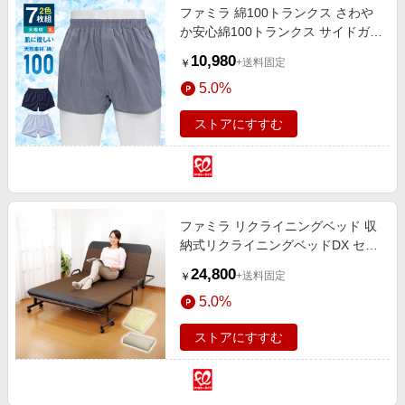
ファミラ 綿100トランクス さわや
か安心綿100トランクス サイドガー
ドプラス 2色7枚組 大吸収タイプ
10,980
+送料固定
￥
3L
5.0%
ストアにすすむ
ファミラ リクライニングベッド 収
納式リクライニングベッドDX セミ
ダブル フランネルブランケット 高
24,800
+送料固定
￥
反発まくら付き
5.0%
ストアにすすむ