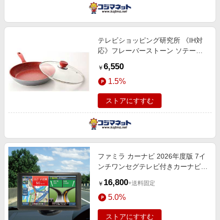
テレビショッピング研究所 《IH対
応》フレーバーストーン ソテーパ
ン （28cm） 66830 レッド
6,550
￥
6683028CM
1.5%
ストアにすすむ
ファミラ カーナビ 2026年度版 7イ
ンチワンセグテレビ付きカーナビ
SDカード付き
16,800
+送料固定
￥
5.0%
ストアにすすむ