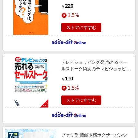
ない！マーケティングの実践教科書
220
￥
1.5%
ストアにすすむ
テレビショッピング発 売れるセー
ルストーク術あのテレビショッピン
グの母が初めて語るわかりやすくて
110
￥
ハッピーなセールス教本成美文庫
1.5%
ストアにすすむ
ファミラ 接触冷感ボクサーパンツ