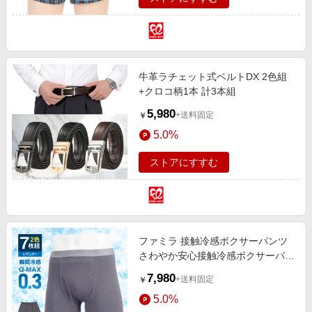
牛革ラチェット式ベルトDX 2色組
+クロコ柄1本 計3本組
5,980
+送料固定
￥
5.0%
ストアにすすむ
ファミラ 接触冷感ボクサーパンツ
さわやか安心接触冷感ボクサーパン
ツ サイドガードプラス レギュラー
7,980
+送料固定
￥
タイプ M
5.0%