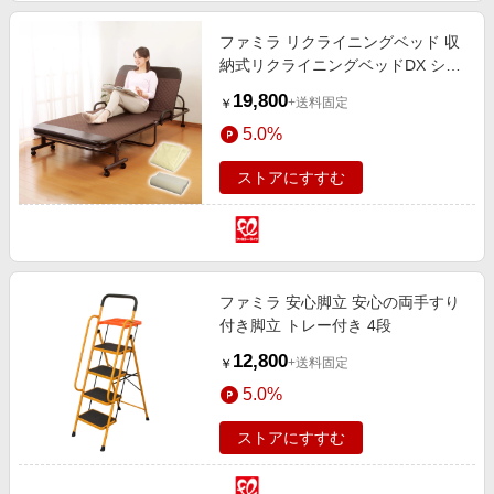
ファミラ リクライニングベッド 収
納式リクライニングベッドDX シン
グル フランネルブランケット 高反
19,800
+送料固定
￥
発まくら付き
5.0%
ストアにすすむ
ファミラ 安心脚立 安心の両手すり
付き脚立 トレー付き 4段
12,800
+送料固定
￥
5.0%
ストアにすすむ