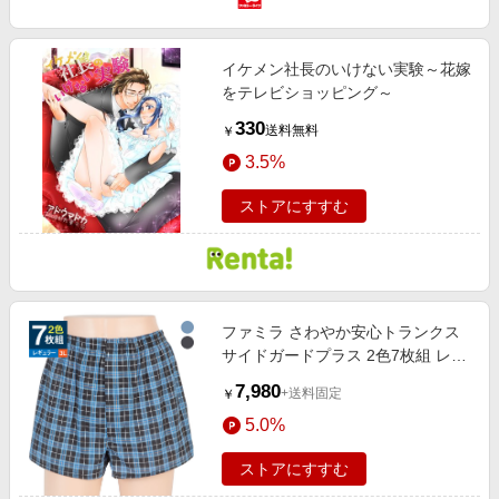
イケメン社長のいけない実験～花嫁
をテレビショッピング～
330
送料無料
￥
3.5%
ストアにすすむ
ファミラ さわやか安心トランクス
サイドガードプラス 2色7枚組 レギ
ュラー用タイプ 3L
7,980
+送料固定
￥
5.0%
ストアにすすむ