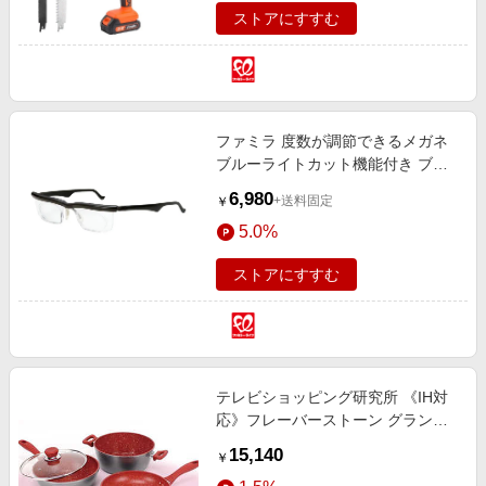
ストアにすすむ
ファミラ 度数が調節できるメガネ
ブルーライトカット機能付き ブラ
ック
6,980
+送料固定
￥
5.0%
ストアにすすむ
テレビショッピング研究所 《IH対
応》フレーバーストーン グランド4
点セット T66820 レッド T668204
15,140
￥
テンセット