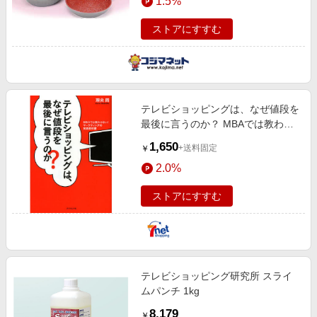
1.5%
ストアにすすむ
テレビショッピングは、なぜ値段を
最後に言うのか？ MBAでは教わら
ない！マーケティングの実践教科書
1,650
+送料固定
￥
2.0%
ストアにすすむ
テレビショッピング研究所 スライ
ムパンチ 1kg
8,179
￥