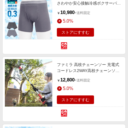
さわやか安心接触冷感ボクサーパン
ツ サイドガードプラス 2色7枚組 大
10,980
+送料固定
￥
吸収タイプ 3L
5.0%
ストアにすすむ
ファミラ 高枝チェーンソー 充電式
コードレス2WAY高枝チェーンソー
6点セット
12,800
+送料固定
￥
5.0%
ストアにすすむ