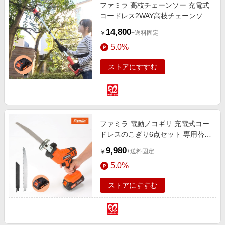
ファミラ 高枝チェーンソー 充電式
エンタメ
楽天サービス特集
コードレス2WAY高枝チェーンソー
スポーツ・アウトドア・ゴルフ
6点セット 予備バッテリー付き
旅行特集
14,800
+送料固定
￥
インテリア・寝具
わくわく夏特集
5.0%
ペット・花・DIY・車
とことん買い物チャレンジ
ストアにすすむ
旅行・レジャー・ホテル予約
Apple公式サイト×楽天カード分割払い
生活・お役立ち
Qoo10メガポ
金融・マネー・保険
Samsung ボーナスキャンペーン
デジタルコンテンツ
ファミラ 電動ノコギリ 充電式コー
週末の高還元 夏の長期版
ドレスのこぎり6点セット 専用替え
ビジネス・その他サービス
刃2枚 予備バッテリー付き
9,980
+送料固定
￥
5.0%
ストアにすすむ