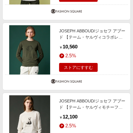
JOSEPH ABBOUD/ジョセフ アブー
ド 【テーム・ヤルヴィコラボレー
ション商品・サスティナブル】ビオ
10,560
￥
グレース天竺 ロングスリーブ Tシ
2.5%
ャツ カーキ系 L
ストアにすすむ
JOSEPH ABBOUD/ジョセフ アブー
ド 【テーム・ヤルヴィモチーフ】
プレーティング天竺 ロングTシャツ
12,100
￥
ホワイト×キツネ L
2.5%