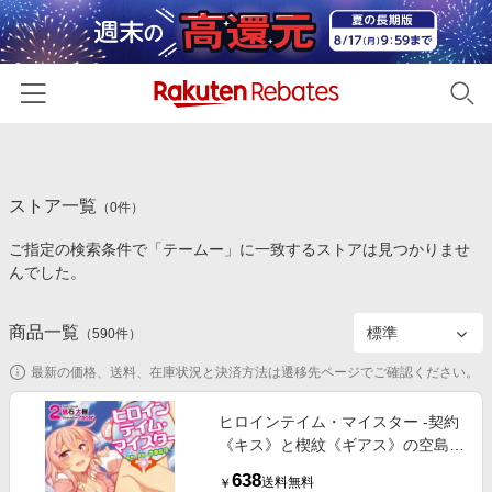
ホーム
ストア一覧
カテゴリー一覧
（
0
件）
ご指定の検索条件で「テームー」に一致するストアは見つかりませ
百貨店・総合ECモール
イベント一覧
んでした。
ファッション・インナー・小物
リーベイツ注目ストア
ヘルプ
食品・スイーツ・お酒
商品一覧
（
590
件）
初回購入者限定特典
友達紹介
日用品・キッチン用品
対象ストア新規限定特典
最新の価格、送料、在庫状況と決済方法は遷移先ページでご確認ください。
コスメ・健康・医薬品
楽天IDでログイン/会員登録
新着ストアのご紹介
ヒロインテイム・マイスター ‐契約
キッズ・ベビー用品
《キス》と楔紋《ギアス》の空島生
電子書籍特集
活‐ 2
家電・PC・スマホ・カメラ
638
楽天ペイ導入ストア
送料無料
￥