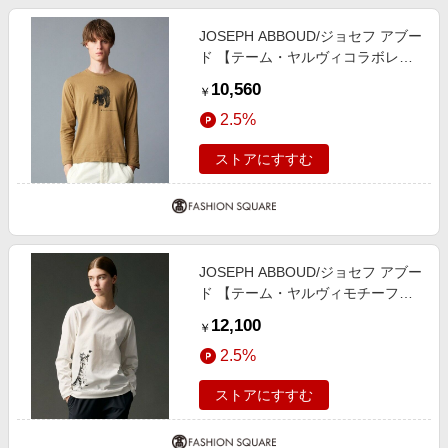
JOSEPH ABBOUD/ジョセフ アブー
ド 【テーム・ヤルヴィコラボレー
ション商品・サスティナブル】ビオ
10,560
￥
グレース天竺 ロングスリーブ Tシ
2.5%
ャツ キャメル系 M
ストアにすすむ
JOSEPH ABBOUD/ジョセフ アブー
ド 【テーム・ヤルヴィモチーフ】
プレーティング天竺 ロングTシャツ
12,100
￥
ホワイト×ネコ L
2.5%
ストアにすすむ