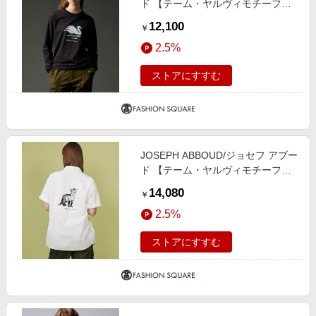
ド 【テーム・ヤルヴィモチーフ】
プレーティング天竺 ロングTシャツ
12,100
￥
ブラック×スワン M
2.5%
ストアにすすむ
JOSEPH ABBOUD/ジョセフ アブー
ド 【テーム・ヤルヴィモチーフ】
バックデザイン 半袖シャツ ホワイ
14,080
￥
ト系 L
2.5%
ストアにすすむ