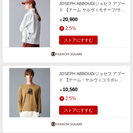
JOSEPH ABBOUD/ジョセフ アブー
ド 【テーム ヤルヴィモチーフ/サス
ティナブル】 ビオグレース シャツ
20,900
￥
ホワイト系 LL
2.5%
ストアにすすむ
JOSEPH ABBOUD/ジョセフ アブー
ド 【テーム・ヤルヴィコラボレー
ション商品・サスティナブル】ビオ
10,560
￥
グレース天竺 ロングスリーブ Tシ
2.5%
ャツ キャメル系 L
ストアにすすむ