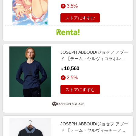
エンタメ
3.5%
楽天サービス特集
スポーツ・アウトドア・ゴルフ
旅行特集
ストアにすすむ
インテリア・寝具
わくわく夏特集
ペット・花・DIY・車
とことん買い物チャレンジ
旅行・レジャー・ホテル予約
Apple公式サイト×楽天カード分割払い
JOSEPH ABBOUD/ジョセフ アブー
生活・お役立ち
Qoo10メガポ
ド 【テーム・ヤルヴィコラボレー
金融・マネー・保険
ション商品・サスティナブル】ビオ
Samsung ボーナスキャンペーン
10,560
￥
グレース天竺 ロングスリーブ Tシ
デジタルコンテンツ
週末の高還元 夏の長期版
2.5%
ャツ ネイビー系 S
ビジネス・その他サービス
ストアにすすむ
JOSEPH ABBOUD/ジョセフ アブー
ド 【テーム・ヤルヴィモチーフ】