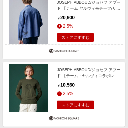
JOSEPH ABBOUD/ジョセフ アブー
ド 【テーム ヤルヴィモチーフ/サス
ティナブル】 ビオグレース シャツ
20,900
￥
ネイビー系 LL
2.5%
ストアにすすむ
JOSEPH ABBOUD/ジョセフ アブー
ド 【テーム・ヤルヴィコラボレー
ション商品・サスティナブル】ビオ
10,560
￥
グレース天竺 ロングスリーブ Tシ
2.5%
ャツ カーキ系 S
ストアにすすむ